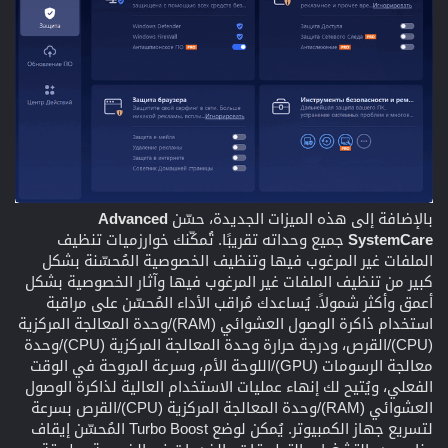
بالإضافة إلى هذه الميزات الجديدة، حسّن
Advanced
SystemCare
جميع وحداته تقريبًا. تُمكّنك خوارزميات تنظيف
الملفات غير المرغوب فيها وتنظيف الخصوصية المُحسّنة بشكل
كبير من تنظيف الملفات غير المرغوب فيها وآثار الخصوصية بشكل
أعمق وأكثر شمولاً. يُساعدك مُراقب الأداء المُحسّن على مراقبة
استخدام ذاكرة الوصول العشوائي (RAM)/وحدة المعالجة المركزية
(CPU)/القرص، ودرجة حرارة وحدة المعالجة المركزية (CPU)/وحدة
معالجة الرسومات (GPU)/اللوحة الأم، وسرعة المروحة في الوقت
الفعلي، ويُتيح لك إنهاء عمليات الاستخدام العالية لذاكرة الوصول
العشوائي (RAM)/وحدة المعالجة المركزية (CPU)/القرص بسرعة
لتسريع جهاز الكمبيوتر. يُمكن لوضع Turbo Boost المُحسّن إيقاف