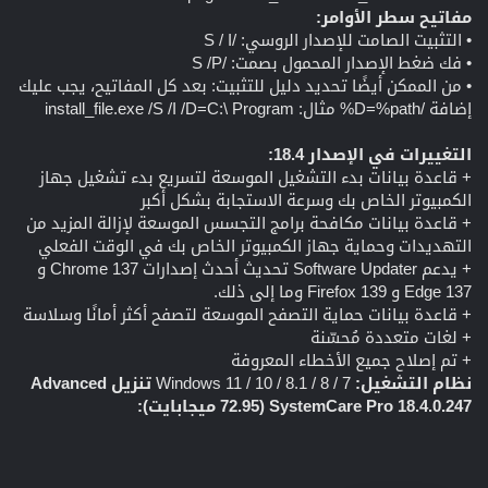
مفاتيح سطر الأوامر:
• التثبيت الصامت للإصدار الروسي: /S / I
• فك ضغط الإصدار المحمول بصمت: /S /P
• من الممكن أيضًا تحديد دليل للتثبيت: بعد كل المفاتيح، يجب عليك
إضافة /D=%path% مثال: install_file.exe /S /I /D=C:\ Program
التغييرات في الإصدار 18.4:
+ قاعدة بيانات بدء التشغيل الموسعة لتسريع بدء تشغيل جهاز
الكمبيوتر الخاص بك وسرعة الاستجابة بشكل أكبر
+ قاعدة بيانات مكافحة برامج التجسس الموسعة لإزالة المزيد من
التهديدات وحماية جهاز الكمبيوتر الخاص بك في الوقت الفعلي
+ يدعم Software Updater تحديث أحدث إصدارات Chrome 137 و
Edge 137 و Firefox 139 وما إلى ذلك.
+ قاعدة بيانات حماية التصفح الموسعة لتصفح أكثر أمانًا وسلاسة
+ لغات متعددة مُحسّنة
+ تم إصلاح جميع الأخطاء المعروفة
نظام التشغيل:
Windows 11 / 10 / 8.1 / 8 / 7
تنزيل Advanced
SystemCare Pro 18.4.0.247 (72.95 ميجابايت):