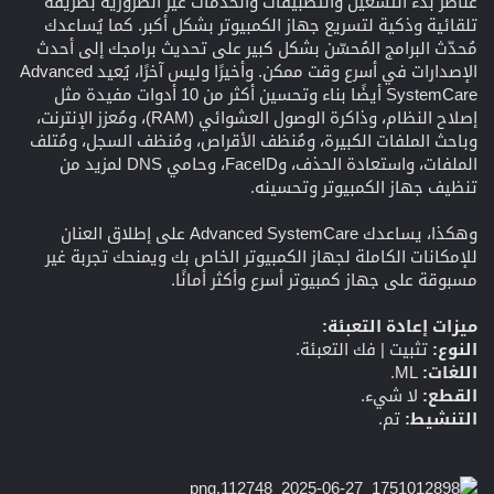
عناصر بدء التشغيل والتطبيقات والخدمات غير الضرورية بطريقة
تلقائية وذكية لتسريع جهاز الكمبيوتر بشكل أكبر. كما يُساعدك
مُحدّث البرامج المُحسّن بشكل كبير على تحديث برامجك إلى أحدث
الإصدارات في أسرع وقت ممكن. وأخيرًا وليس آخرًا، يُعيد Advanced
SystemCare أيضًا بناء وتحسين أكثر من 10 أدوات مفيدة مثل
إصلاح النظام، وذاكرة الوصول العشوائي (RAM)، ومُعزز الإنترنت،
وباحث الملفات الكبيرة، ومُنظف الأقراص، ومُنظف السجل، ومُتلف
الملفات، واستعادة الحذف، وFaceID، وحامي DNS لمزيد من
تنظيف جهاز الكمبيوتر وتحسينه.
وهكذا، يساعدك Advanced SystemCare على إطلاق العنان
للإمكانات الكاملة لجهاز الكمبيوتر الخاص بك ويمنحك تجربة غير
مسبوقة على جهاز كمبيوتر أسرع وأكثر أمانًا.
ميزات إعادة التعبئة:
النوع:
تثبيت | فك التعبئة.
اللغات:
ML.
القطع:
لا شيء.
التنشيط:
تم.