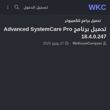
WKC
تسجيل الدخول
تحميل برامج للكمبيوتر
تحميل برنامج Advanced SystemCare Pro
18.4.0.247
ب
ت
WeKnowConquer
27 يونيو 2025
ا
ا
د
ر
ئ
ي
ا
خ
ل
ا
م
ل
و
ب
ض
د
و
ء
ع