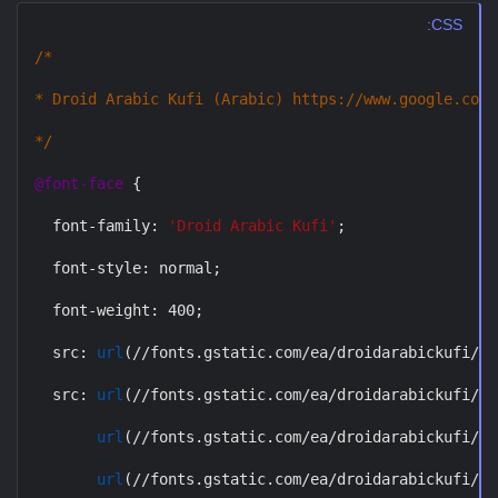
CSS:
/*

* Droid Arabic Kufi (Arabic) https://www.google.com/
*/
@font-face
{
font-family
:
'Droid Arabic Kufi'
;
font-style
:
 normal
;
font-weight
:
 400
;
src
:
url
(
//fonts.gstatic.com/ea/droidarabickufi/v6
src
:
url
(
//fonts.gstatic.com/ea/droidarabickufi/v6
url
(
//fonts.gstatic.com/ea/droidarabickufi/v6
url
(
//fonts.gstatic.com/ea/droidarabickufi/v6