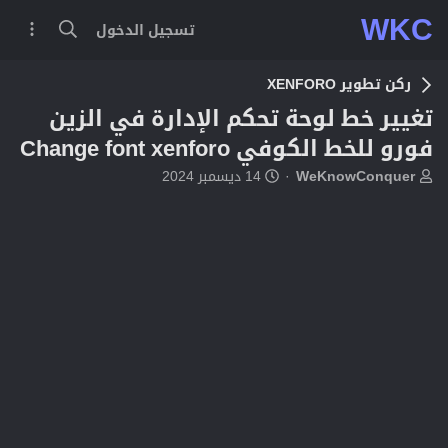
WKC
تسجيل الدخول
ركن تطوير XENFORO
تغيير خط لوحة تحكم الإدارة في الزين
فورو للخط الكوفي Change font xenforo
ب
ت
WeKnowConquer
14 ديسمبر 2024
ا
ا
د
ر
ئ
ي
ا
خ
ل
ا
م
ل
و
ب
ض
د
و
ء
ع