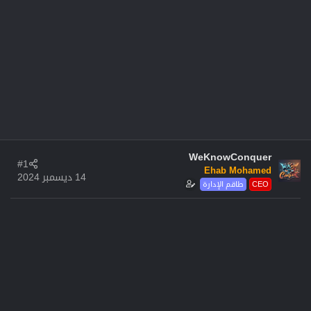
WeKnowConquer
#1
Ehab Mohamed
14 ديسمبر 2024
CEO
طاقم الإدارة