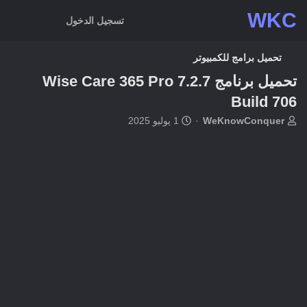
WKC
تسجيل الدخول
تحميل برامج للكمبيوتر
تحميل برنامج Wise Care 365 Pro 7.2.7
Build 706
ب
ت
WeKnowConquer
1 يوليو 2025
ا
ا
د
ر
ئ
ي
ا
خ
ل
ا
م
ل
و
ب
ض
د
و
ء
ع