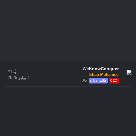
WeKnowConquer
#1
Ehab Mohamed
1 يوليو 2025
CEO
طاقم الإدارة