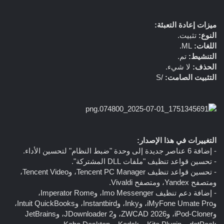
ميزات إعادة التعبئة:
النوع:
تثبيت.
اللغات:
ML.
التنشيط:
تم.
الحذف:
لا شيء.
التثبيت الصامت:
/S
التغييرات في هذا الإصدار:
- إضافة 6 عناصر جديدة إلى وحدة "ضبط النظام" لتحسين الأداء.
- تحسين قواعد تنظيف "ملفات DLL المشتركة".
- تحسين قواعد تنظيف Tencent PC Manager، وTencent Video،
ومتصفح Yandex، ومتصفح Vivaldi.
- إضافة دعم تنظيف Imo Messenger، وImperator Rome،
وiMyFone Umate Pro، وInky، وInstantbird، وIntuit QuickBooks،
وiPod-Cloner، وZWCAD 2026، وJDownloader 2، وJetBrains