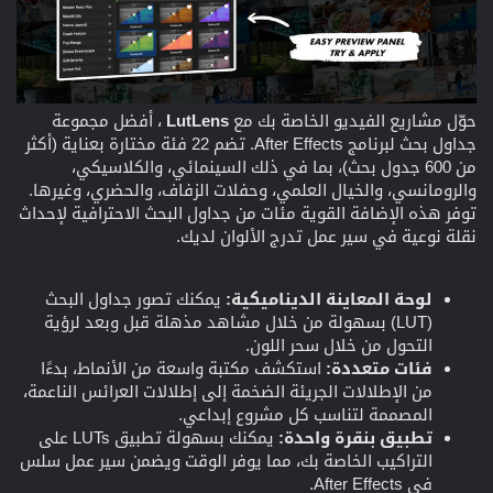
حوّل مشاريع الفيديو الخاصة بك مع
LutLens
، أفضل مجموعة
جداول بحث لبرنامج After Effects. تضم 22 فئة مختارة بعناية (أكثر
من 600 جدول بحث)، بما في ذلك السينمائي، والكلاسيكي،
والرومانسي، والخيال العلمي، وحفلات الزفاف، والحضري، وغيرها.
توفر هذه الإضافة القوية مئات من جداول البحث الاحترافية لإحداث
نقلة نوعية في سير عمل تدرج الألوان لديك.
لوحة المعاينة الديناميكية:
يمكنك تصور جداول البحث
(LUT) بسهولة من خلال مشاهد مذهلة قبل وبعد لرؤية
التحول من خلال سحر اللون.
فئات متعددة:
استكشف مكتبة واسعة من الأنماط، بدءًا
من الإطلالات الجريئة الضخمة إلى إطلالات العرائس الناعمة،
المصممة لتناسب كل مشروع إبداعي.
تطبيق بنقرة واحدة:
يمكنك بسهولة تطبيق LUTs على
التراكيب الخاصة بك، مما يوفر الوقت ويضمن سير عمل سلس
في After Effects.