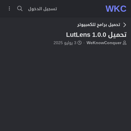
WKC
تسجيل الدخول
تحميل برامج للكمبيوتر
تحميل LutLens 1.0.0
ب
ت
WeKnowConquer
3 يوليو 2025
ا
ا
د
ر
ئ
ي
ا
خ
ل
ا
م
ل
و
ب
ض
د
و
ء
ع