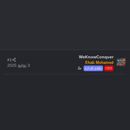
WeKnowConquer
#1
Ehab Mohamed
3 يوليو 2025
CEO
طاقم الإدارة