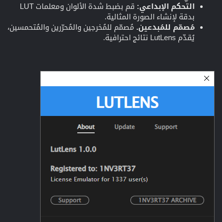
التحكم الإبداعي:
قم بضبط شدة الألوان ومعلمات LUT
بدقة لإنشاء الصورة المثالية.
مُصمّم للمُبدعين.
مُصمّم للمُخرجين والمُحرّرين والمُتحمسين،
يُقدّم LutLens نتائج احترافية.