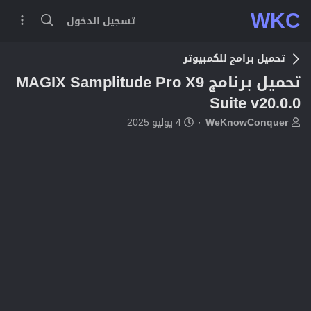
WKC
تسجيل الدخول
تحميل برامج للكمبيوتر
تحميل برنامج MAGIX Samplitude Pro X9
Suite v20.0.0
ب
ت
WeKnowConquer
4 يوليو 2025
ا
ا
د
ر
ئ
ي
ا
خ
ل
ا
م
ل
و
ب
ض
د
و
ء
ع