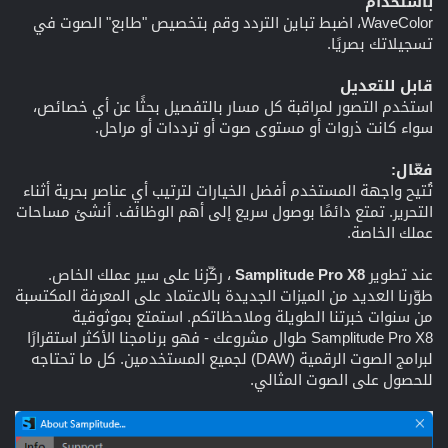
باستخدام
WaveColor، اضبط تباين التردد وقم بتخصيص "طابع" الصوت في
تسجيلاتك بصريًا.
قابل للتعديل
استخدم التصور لمراقبة كل مسار بالتفصيل بحثًا عن أي خصائص،
سواء كانت ذروات أو مستوى صوت أو ترددات أو مراحل.
فعّال:
تُتيح واجهة المستخدم أفضل الخيارات لترتيب أي عناصر بحرية أثناء
التحرير. تمتع دائمًا بوصول سريع إلى أهم الوظائف. أنشئ مساحات
عملك الخاصة.
عند تطوير
Samplitude Pro X8
، ركّزنا على سير عملك الخاص.
طوّرنا العديد من الميزات الجديدة بالاعتماد على المعرفة المكتسبة
من سنوات خبرتنا الطويلة وملاحظاتكم. استمتع بموثوقية
Samplitude Pro X8 طوال مشروعك - فهو برنامجنا الأكثر استقرارًا
لبرامج الصوت الرقمية (DAW) لجميع المستخدمين. كل ما تحتاجه
للحصول على الصوت المثالي.