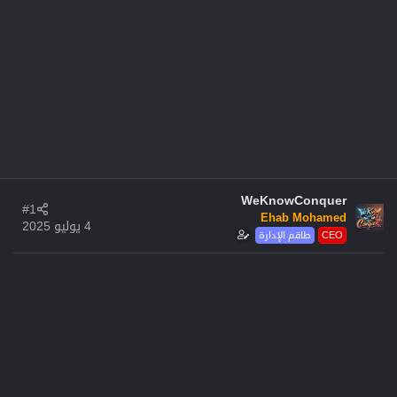
WeKnowConquer
#1
Ehab Mohamed
4 يوليو 2025
CEO
طاقم الإدارة