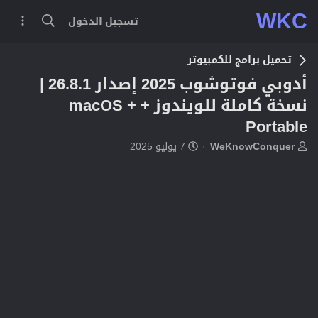
WKC
تسجيل الدخول
تحميل برامج للكمبيوتر
أدوبي فوتوشوب 2025 إصدار 26.8.1 |
نسخة كاملة للويندوز + macOS +
Portable
ب
ت
WeKnowConquer
7 يوليو 2025
ا
ا
د
ر
ئ
ي
ا
خ
ل
ا
م
ل
و
ب
ض
د
و
ء
ع