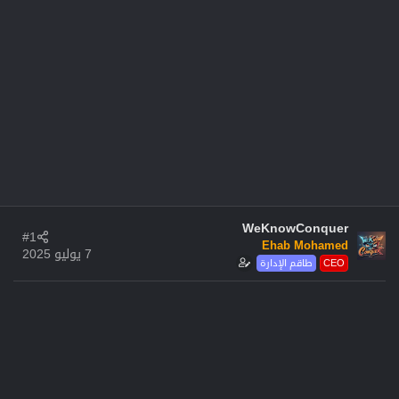
WeKnowConquer
#1
Ehab Mohamed
7 يوليو 2025
CEO
طاقم الإدارة