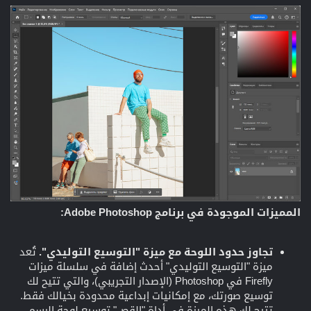
المميزات الموجودة في برنامج Adobe Photoshop:
تجاوز حدود اللوحة مع ميزة "التوسيع التوليدي".
تُعد
ميزة "التوسيع التوليدي" أحدث إضافة في سلسلة ميزات
Firefly في Photoshop (الإصدار التجريبي)، والتي تتيح لك
توسيع صورتك، مع إمكانيات إبداعية محدودة بخيالك فقط.
تتيح لك هذه الميزة في أداة "القص" توسيع لوحة الرسم