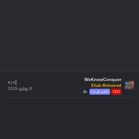
WeKnowConquer
#1
Ehab Mohamed
8 يوليو 2025
CEO
طاقم الإدارة