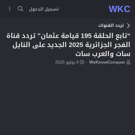
WKC
تسجيل الدخول
تردد القنوات
“تابع الحلقة 195 قيامة عثمان” تردد قناة
الفجر الجزائرية 2025 الجديد على النايل
سات والعرب سات
ب
ت
WeKnowConquer
8 يوليو 2025
ا
ا
د
ر
ئ
ي
ا
خ
ل
ا
م
ل
و
ب
ض
د
و
ء
ع