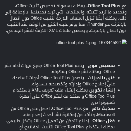
مع
Office Tool Plus،
يمكنك بسهولة تخصيص تثبيت Office،
وتحديد ما تريد تثبيته، والمنتجات التي تريد تحديثها. بالإضافة إلى
ذلك، يمكنك أيضًا تنزيل الملفات اللازمة لتثبيت Office دون اتصال
بالإنترنت عبر Thunder، مما يوفر عليك الكثير من الوقت عند التثبيت
دون اتصال بالإنترنت، ويخصص ملفات XML اللازمة للنشر الجماعي.
تخصيص قوي
. يدعم Office Tool Plus جميع ميزات أداة نشر
Office. يمكنك نشر Office بسهولة.
غني بالميزات
. يتضمن Office Tool Plus أدوات تساعدك
على إصلاح Office وإدارته وتخصيصه بسهولة.
إنشاء تكوين
يمكنك إنشاء ملف تعريف XML باستخدام
Office Tool Plus واستخدامه لنشر Office على أجهزة
كمبيوتر أخرى.
تحديث دائم
. مع Office Tool Plus، احصل على Office من
Microsoft، وتأكد من إمكانية نشر أحدث إصدار منه.
فعّل Office
. إذا لم تتمكن من تفعيل Office بشكل طبيعي،
يمكنك استخدام Office Tool Plus لتثبيت المفاتيح، أو