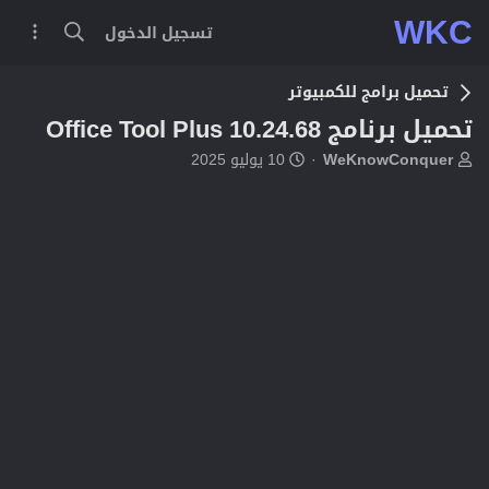
WKC
تسجيل الدخول
تحميل برامج للكمبيوتر
تحميل برنامج Office Tool Plus 10.24.68
ب
ت
WeKnowConquer
10 يوليو 2025
ا
ا
د
ر
ئ
ي
ا
خ
ل
ا
م
ل
و
ب
ض
د
و
ء
ع