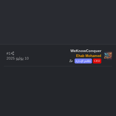
WeKnowConquer
#1
Ehab Mohamed
10 يوليو 2025
CEO
طاقم الإدارة