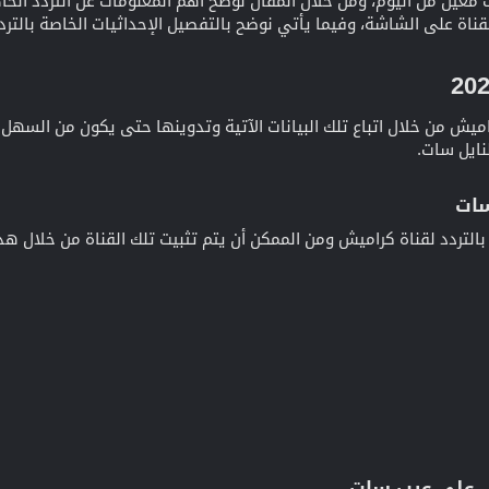
معين من اليوم، ومن خلال المقال نوضح أهم المعلومات عن التردد الخاص
ناة على الشاشة، وفيما يأتي نوضح بالتفصيل الإحداثيات الخاصة بالترد
ميش من خلال اتباع تلك البيانات الآتية وتدوينها حتى يكون من السهل
لنايل سات.
ات​
 بالتردد لقناة كراميش ومن الممكن أن يتم تثبيت تلك القناة من خلال هذه 
ل على عرب سات​