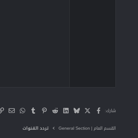
X
فيسبوك
Bluesky
LinkedIn
Reddit
Pinterest
Tumblr
WhatsApp
البريد
شارك:
القسم العام | General Section
تردد القنوات