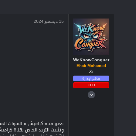
15 ديسمبر 2024
WeKnowConquer
Ehab Mohamed
طاقم الإدارة
CEO
4 ديسمبر 2024
2,719
3
38
تعتبر قناة كراميش م القنوات الم
وتثبيت التردد الخاص بقناة كرامي