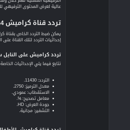
الترفيهية المسلية لهم خلال وقت 
عالية لعرض المحتوى الترفيهي للق
تردد قناة كراميش 2024​
يمكن ضبط التردد الخاص بقناة كرا
إحداثيات التردد لتلك القناة على ا
تردد كراميش على النايل س
نتابع فيما يلي الإحداثيات الخاصة
التردد: 11430.
معدل الترميز: 2750.
الاستقطاب: عمودي.
معامل تصحيح: ⅚.
جودة العرض: HD.
التشفير: مجانية.
تردد قناة كراميش للأطفا