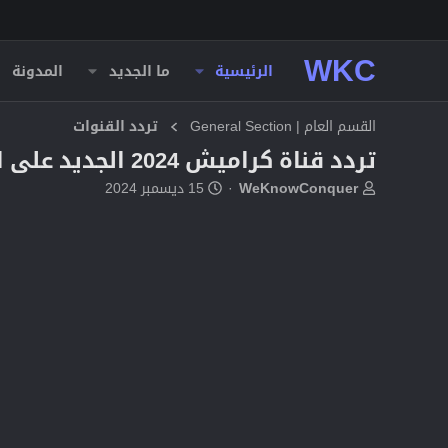
WKC
الرئيسية
ما الجديد
المدونة
القسم العام | General Section
تردد القنوات
تردد قناة كراميش 2024 الجديد على النايل سات والعرب سات لمتابعة اغاني الأطفال
ب
ت
WeKnowConquer
15 ديسمبر 2024
ا
ا
د
ر
ئ
ي
ا
خ
ل
ا
م
ل
و
ب
ض
د
و
ء
ع