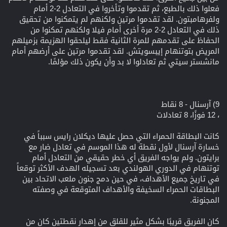
فعلوا ذلك بالطبع، ثم تقدموا وتأخروا في التعادل 2-2 أمام
ولفرهامبتون. لقد تقدموا مرتين ولكنهم لم يتمكنوا من تحقيق
ذلك في التعادل 2-2 مرة أخرى أمام فيلا ولكنهم تمكنوا من
الحفاظ على تقدمهم للمرة الثانية فقط ليلحقوا الهزيمة بزميلهم
المريض بتوتنهام إيبسويتش. لقد تقدموا مرتين على أرضهم أمام
مانشستر سيتي ثم تعادلوا لا بد وأن يكون ذلك مؤلمًا.
9) آرسنال - 8 نقاط
، 12 فوزًا، 8 تعادلات
كانت البطاقة الحمراء التي حصل عليها ديكلان رايس سبباً في
خسارة آرسنال لأول نقطة له هذا الموسم في تعادل ضار مع
برايتون. ولم يواجه الفريق أي خطر حقيقي من التعادل أمام
توتنهام في الدوري الهولندي بعد تسجيله الهدف الأكثر توقعاً
في تاريخ جميع الأهداف، في حين دمج جنون ملعب الاتحاد بين
البطاقات الحمراء السخيفة والأهداف المتوقعة في وصفته
المجنونة.
كان الفريق قريبًا بشكل مثير للقلق من إهدار نقطتين كان من