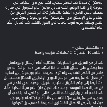
الممكن أن يحدثا ضد ليستر سيتي، لكنه نجح في النهاية في
العودة إلى هذا الوضع، لكنه تعادل مرتين أمام ليفربول في مباراة
محبطة بعض الشيء انتهت بالتعادل 2-2. لم يتمكن الفريق من
التقدم على الإطلاق في الهزيمتين أمام بورنموث ونيوكاسل،
اللتين وجهتا ضربة قوية لآماله في الفوز باللقب، كما تعادل أيضًا
أمام تشيلسي.
8) مانشستر سيتي –
7 نقاط، 10 انتصارات، 2 تعادلات، هزيمة واحدة
لقد تراجع الفريق في المباريات المتتالية أمام آرسنال ونيوكاسل،
مما يضفي على سباق اللقب ما كنا نعتقد في ذلك الوقت أنه جو
خادع من الخطر الشديد. ولم تؤد الهزيمة أمام بورنموث إلى نهاية
آخر سجل بلا هزيمة في موسم الدوري الإنجليزي الممتاز فحسب، بل
أدت أيضًا إلى وضع الفريق باعتباره الفريق الوحيد الذي تقدم في
كل مباراة هذا الموسم، ومنذ ذلك الحين كان الأمر سيئًا للغاية حقًا.
لقد تقدم أمام برايتون، لكنه انتهى خالي الوفاض. لم يتقدم، أو
يسجل، في هزيمتين هزتا الأساس حقًا أمام توتنهام وليفربول
حيث لم يتعرض الأبطال الفاشلون للهزيمة فحسب، بل تعرضوا