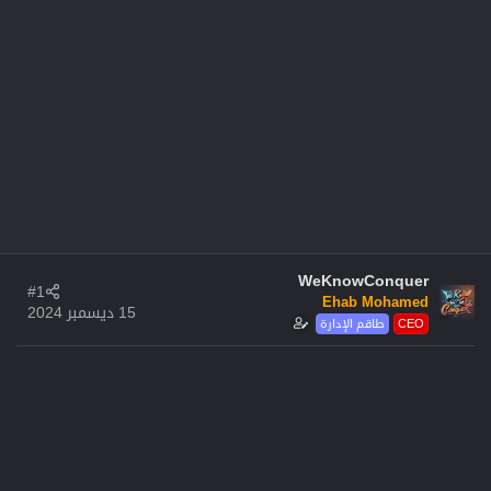
WeKnowConquer
#1
Ehab Mohamed
15 ديسمبر 2024
CEO
طاقم الإدارة