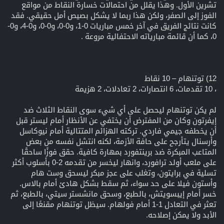
تشرين الأول. وهذا يقلل من احتمالات خسارة النقاط من مواقع
الفوز إلى الصفر، ولكن هذا ربما لا يشكل بصيص أمل حقيقي. فقد
كانت نتائج الفريق في آخر خمس مباريات 0-1، و0-0، و0-0، و0-4، و0-
0، كما أن قائمة مبارياته الاحتفالية مروعة .
12) توتنهام – 10 نقاط
، 10 تقدمات، 6 انتصارات، 2 تعادلات، 2 هزيمة
لم يكن توتنهام ليحصل على أي شيء سوى النقاط الثلاث ضد
إيفرتون وكان من المفترض أن يختفي عن الأنظار أمام ليستر قبل
أن يخطفه جيمي فاردي. تركته الهزائم المتتالية أمام نيوكاسل
وأرسنال يتأرجح على حافة الأزمة، لكنه انتشل نفسه من بعض
المتاعب المبكرة ضد برينتفورد بمهارة كافية. حقق فوزًا ساحقًا
على ملعب أولد ترافورد، وانهار ليخسر من تقدمه 2-0 بأسلوب أكثر
تسلية في برايتون، وتغلب على عجز مبكر ليسحق وست هام
وأستون فيلا على حد سواء، ثم سقط بشكل هادئ أمام بالاس.
خسر أمام إيبسويتش، بالطبع، وسحق مانشستر سيتي، بالطبع، ثم
تعثر في التعادل 1-1 أمام فولهام. سيظل توتنهام مقنعًا إلى
الأبد ولا يمكن إصلاحه.