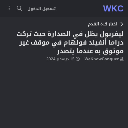
WKC
تسجيل الدخول
اخبار كرة القدم
ليفربول يظل في الصدارة حيث تركت
دراما أنفيلد فولهام في موقف غير
موثوق به عندما يتصدر
ب
ت
WeKnowConquer
15 ديسمبر 2024
ا
ا
د
ر
ئ
ي
ا
خ
ل
ا
م
ل
و
ب
ض
د
و
ء
ع