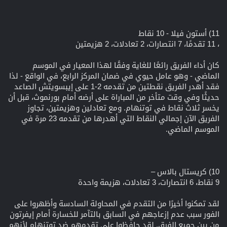
11) أستون فيلا - 10 نقاط
، 11 تقدمًا، 7 انتصارات، 2 تعادلات، 2 هزيمتين
كان أداء الفريق رائعًا للغاية وفقًا لهذا المعيار في الموسم
الماضي - وهو عامل حيوي في ضمان المركز الرابع، في الواقع - لذا
فقد أهدر الفريق نقطتين من تقدمه 2-1 على إيبسويتش الصاعد
حديثًا وفي وقت متأخر من المباراة على أرضه أمام بورنموث، قبل أن
يخسر ثلاث نقاط في توتنهام. ومع تعادلين وهزيمتين، تجاوز
الفريق الآن إجمالي النقاط التي أهدرها من تقدمه 23 مرة في
الموسم الماضي.
10) كريستال بالاس –
9 نقاط، 6 انتصارات، 3 تعادلات، هزيمة واحدة
لقد تمكنوا أخيرًا من التقدم في المحاولة السادسة وأظهروا على
الفور سبب عدم إزعاجهم في السابق بالتآمر للخسارة أمام إيفرتون
من بين جميع الفرق. لقد حافظوا على تقدمهم ضد توتنهام لأنهم