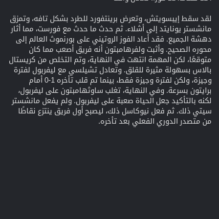
لقد سقط إيبسويتش، وتعرض برينتفورد للطرد بشكل تافه، وتمزق
مانشستر يونايتد إلى أشلاء. ثم حدث ما حدث مع فورست، مما أثار
دهشة الجميع. فقد أعاد الفوز الروتيني على بورنموث العالم إلى
محوره الصحيح. وأثبت ولفرهامبتون أنه فريق أصعب مما كان
متوقعًا، لكن المهمة انتهت في النهاية، وتم التخلص من كريستال
بالاس بسهولة مثيرة للقلق. وتعادل تشيلسي مع ليفربول لفترة
وجيزة، ولكن لفترة وجيزة فقط، بينما تم قلب تأخره 1-0 أمام
برايتون بسرعة. وفي النهاية، تغلب ساوثهامبتون على ليفربول،
لكنه بالتأكيد جعل الحياة صعبة على ليفربول. ولم يفعل مانشستر
سيتي ذلك. ثم فعل نيوكاسل ذلك، ليصبح أول فريق ينتزع نقاطًا
من متصدر الدوري الفعلي بعد تأخره.