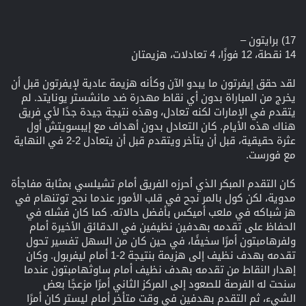
17) برايتون –
14 نقطة، 12 فوزًا، 4 تعادلات، هزيمتان
لقد حقق إيفرتون ما يبدو الآن وكأنه هزيمة عادية لإيفرتون قبل أن
يخرج من المباراة بدون أي نقاط مهدرة ضد مانشستر يونايتد. لم
يتقدم في الإمارات لكنه تعادل، وهذه نتيجة جيدة جدًا لأي فريق
هناك هذه الأيام. كان التعادل بدون أهداف مع إيبسويتش أول
عثرة حقيقية، قبل أن يتأخر ويتقدم قبل أن يتعادل 2-2 في النهاية
مع فورست.
كان التقدم المبكر الذي أحرزه الفريق أمام تشيلسي بمثابة مفاجأة
مدوية، لكن كول بالمر نجح في قلب الأمور عندما نجح توتنهام في
هز شباكه في ملعب أميكس بأفضل حالاته. كما كان فشله في
الحفاظ على تقدمه بهدفين نظيفين في الدقائق الأخيرة أمام
ولفرهامبتون أمرًا سخيفًا، في حين كان من السهل تفسير تحول
تقدمه بهدف نظيف إلى هزيمة بنتيجة 2-1 أمام ليفربول. وكان
إهدار النقاط من تقدمه بهدف نظيف أمام ساوثهامبتون عندما
سنحت له الفرصة للصعود إلى المركز الثاني أمرًا مزعجًا بعض
الشيء، ثم التقدم بهدفين في وقت متأخر أمام ليستر كان أمرًا