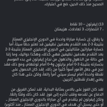
الصحيح منذ ذلك الحين، ضع في اعتبارك.
13) إيفرتون – 10 نقاط
، 7 انتصارات، 3 تعادلات، هزيمتان
يا رفاق، إن خسارة مباراة واحدة في الدوري الإنجليزي الممتاز
بنتيجة 3-2 بعد التقدم بهدفين نظيفين قد تعتبر حظاً سيئاً، أما
خسارة مباراتين متتاليتين في الدوري الإنجليزي الممتاز بنتيجة 3-2
بعد التقدم بهدفين نظيفين فهي كذلك، وهكذا دواليك. وما زلنا
في حالة من الذهول والذهول من نجاح إيفرتون في بدء الموسم
بخسارته بنتيجة 3-0 أمام برايتون و4-0 أمام توتنهام، ومع ذلك فقد
نجح في جعل الأمور أسوأ كثيراً من ذلك. لقد كان الحصول على
نقطة واحدة أمام ليستر سيتي أمراً رائعاً، ولكن حتى هذا كان
يعني إهدار نقطتين أخريين.
لقد كان الفوز على بالاس بمثابة البداية. لقد تمكن الفريق من
الدفاع عن تقدمه وقلب تأخره إلى فوز. لقد كان ذلك وقتًا رائعًا.
ولكن إيفرتون لم يتقدم في أي مباراة بالدوري الإنجليزي الممتاز ــ
أو حتى يسجل أي هدف في الدوري الإنجليزي الممتاز ــ منذ أكتوبر/