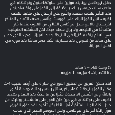
حقق نيوكاسل يونايتد فوزين على ساوثهامبتون وتوتنهام في
ملعب سانت جيمس بارك، بالإضافة إلى الفوز على ولفرهامبتون
بعد التأخر بهدف نظيف، والفوز على آرسنال على ملعبه بهدف
نظيف، قبل الفوز الرائع على فورست. وأنهى هدف التعادل المتأخر
لكريستال بالاس سجل نيوكاسل الخالي من العيوب عندما كان
متقدمًا في النتيجة. ولا يزال سجله جيدًا، لكن المشكلة الحقيقية
هي أنه لم يتقدم كثيرًا في النتيجة. وهو الفريق الوحيد الذي حصل
على نقاط من ليفربول بعد خسارته، لكنه خسر نقاطًا بعد فوزه في
نفس المباراة.
3) وست هام – 3 نقاط
، 5 انتصارات، 4 هزيمة، 1 هزيمة
لقد تمكن الفريق من تحقيق الفوز في مباراة على أرضه بنتيجة 4-1.
وكان الفوز بنتيجة 2-0 على كريستال بالاس بمثابة جوهرة أخرى
رائعة، ومن الأفضل ألا نتحدث كثيرًا عن ما حدث بعد التقدم بهدف
نظيف على توتنهام، في حين كان الفوز على مانشستر يونايتد من
خلال ركلة الجزاء المتأخرة أمرًا رائعًا بكل تأكيد. لقد حقق الفريق
فوزًا رائعًا آخر على نيوكاسل، ولكن الموسم المحير الذي قدمه