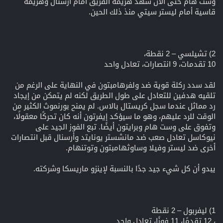
وست هام حتى الآن شهد هزيمة الفريق أمام آرسنال وهزيمة
قاسية أمام ليستر سيتي منذ ذلك الحين.
2) تشيلسي – 2 نقطة،
10 تقدمات، 9 انتصارات، تعادل واحد
لقد سدد ركلة قوية ضد ولفرهامبتون في النهاية على الرغم من
تلقيه هدفين للتعادل على طول الطريق لكنه لم يتمكن من إيجاد
رد مماثل عندما سجل كريستال بالاس. لم يمنح بورنموث الكثير من
الوقت للرد عليهم، وهو ما سيؤكد إيفرتون أنه كان تحركًا معقولًا،
وتفوق على وست هام وبرايتون أيضًا. تبع الفوز الجيد على
نيوكاسل تعادل صعب ضد مانشستر يونايتد وأرسنال قبل انتصارات
أخرى ضد ليستر وفيلا وساوثهامبتون وتوتنهام.
يبدو أن كل شيء جيد جدًا بالنسبة لإينزو ماريسكا وشركته.
1) ليفربول – 2 نقطة
، 12 تقدمًا، 11 فوزًا، تعادل واحد