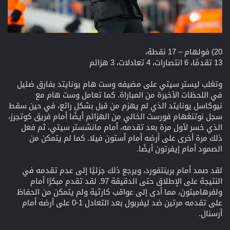
20) فولهام – 17 نقطة،
13 تقدمًا، 6 انتصارات، 4 تعادلات، 3 هزائم
وتغلب ليستر سيتي على مضيفه وست هام يونايتد بفارق ضئيل
في اللحظات الأخيرة من المباراة. كما تعامل وست هام مع
نيوكاسل يونايتد الذي لم يهزم من قبل بشكل رائع، في حين سقط
سجل نوتنغهام فورست الخالي من الهزائم أيضًا أمام فريق كوتجرز،
الذي خسر لأول مرة بعد تقدمه، أمام مانشستر سيتي، ثم فعل
ذلك مرة أخرى على أرضه أمام أستون فيلا. كما لم يتمكن من
الصمود أمام إيفرتون أيضًا.
لقد صمد أمام برينتفورد، ويرجع ذلك جزئيًا إلى عدم تقدمه في
النتيجة على الإطلاق حتى الدقيقة 97. لقد تقدم مبكرًا أمام
ولفرهامبتون، مما أدى إلى عواقب كارثية ولم يتمكن من الحفاظ
على تقدمه مرتين ضد ليفربول بعد التعادل 1-0 على أرضه أمام
أرسنال.