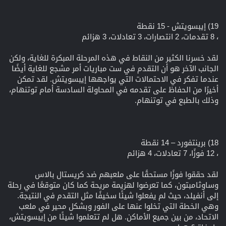
19) إيبسويتش - 15 نقطة
، 8 تقدمات، 2 انتصارات، 3 تعادلات، 3 هزائم
لقد خسرنا الكثير من النقاط في هذه المرحلة المبكرة للغاية، ولكن
الجانب الآخر هو أن التقدم في ست مباريات أمر مشجع للغاية أيضًا
عندما تفكر في الاحتمالات التي يواجهها إيبسويتش. لقد تمكن
أخيرًا من الحفاظ على تقدمه في المحاولة السادسة أمام توتنهام،
وذلك بالطبع في توتنهام.
18) برينتفورد – 14 نقطة
، 12 فوزًا، 7 تعادلات، 4 هزائم
لقد حققوا فوزًا مستحقًا على ملعبهم ضد كريستال بالاس
وساوثامبتون، كما تعرضوا لهزيمة مريحة كما كان متوقعًا في رحلة
إلى أنفيلد، حيث لم يفعلوا شيئًا سخيفًا مثل التقدم في النتيجة.
وهي الخطة التي تخلوا عنها على الفور وبشكل محير في ملعب
الاتحاد، من بين جميع الأماكن. هل لم تتعلموا شيئًا من إيبسويتش،