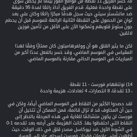
ما، خسر الفريق 11 نقطة من مواقع الفوز بينما لم يحصل سوى
على نقطة واحدة فعلية. قدم الفريق أداءً رائعًا لمدة 95 دقيقة
ضد مانشستر سيتي حيث سجل هدفًا مبكرًا رائعًا وكان على بعد
ثوانٍ من الحصول على النقطة الثانية الرائعة للموسم قبل أن يحطم
جون ستونز قلوبهم وتمكنوا الآن على الأقل من تأمين فوزين
لائقين.
لكن ما يثير القلق هو أن وولفرهامبتون كان ممتازًا وفقًا لهذا
المقياس في الموسم الماضي، وقد خسر بالفعل عددًا أكبر من
المباريات في الموسم الحالي مقارنة بالموسم الماضي.
14) نوتنغهام فورست - 11 نقطة
، 13 تقدمًا، 8 انتصارات، 4 تعادلات، هزيمة واحدة
لقد حصدوا الكثير من النقاط في الموسم الماضي أيضًا، ولكن في
حين أن المخاوف قد لا تزال قائمة، فمن الممكن أن تتخيل أن
فورست لن يكون متشائمًا للغاية في هذه المرحلة بالنظر إلى
النقاط التي احتفظوا بها. كانت الهزيمة على أرضه بعد تقدمه 1-0
في الشوط الأول ضد نيوكاسل مصدر قلق في ذلك الوقت، حيث
أظهرت أولى علامات فقدان فورست لسجله. عاد إلى المسار