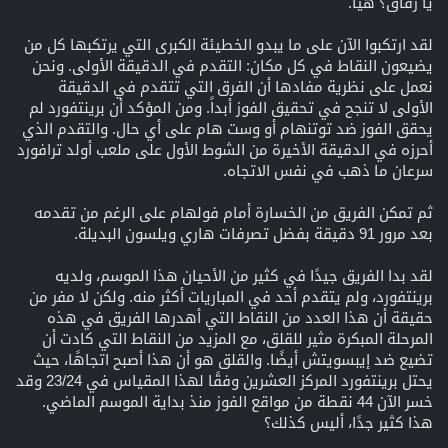
يا رفاق؟ هيا.
لقد ارتكبوا الآن على ما يبدو الخطيئة الكبرى التي يرتكبها كل من
يضيعون النقاط في كل مكان: التقدم في الدقيقة الأولى. ونحن
نعمل على نظرية مفادها أن الفرق التي تتقدم في الدقيقة
الأولى لا تنجح في تحقيق الفوز أبداً. ومن المؤكد أن برينتفورد لم
يحقق الفوز ضد توتنهام أو وست هام على أي حال. والتقدم الذي
أحرزه في الدقيقة الأخيرة من الشوط الأول على ملعب أولد ترافورد
سرعان ما ذهب في نفس الاتجاه.
ثم تمكن الفريق من الخسارة أمام فولهام على الرغم من تقدمه
بعد مرور 91 دقيقة بفضل تصرفات هاري ويلسون البديلة.
لقد بدا الفريق جيدًا في كثير من الأحيان هذا الموسم، ولديه
برينتفورد، ولم يتقدم أحد في المباريات أكثر منه. ولكن لا مفر من
حقيقة أن هذا العدد من النقاط التي أهدرها الفريق في هذه
المرحلة المبكرة مثير للقلق، مع المزيد من النقاط التي كادت أن
تضيع ضد إيبسويتش أيضًا. والقلق هو أن هذا أصبح اتجاهًا، حيث
يحتل برينتفورد المركز العشرين وفقًا لهذا المقياس في 23/24 وقد
خسر الآن 44 نقطة من مواقع الفوز منذ بداية الموسم الماضي.
هذا كثير جدًا، أليس كذلك؟