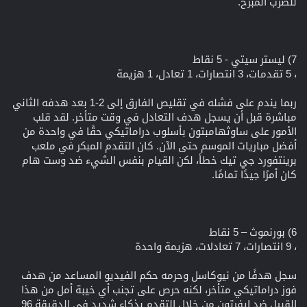
للضرب المبرح.
7) ليستر سيتي - 5 نقاط
، 5 تقدمات، 3 انتصارات، 1 تعادل، 1 هزيمة
ربما يندم على فشله في تقليص الفارق إلى 2-1 بعد هدفه الثاني
مباشرة قبل أن يسجل هدف التعادل في وقت متأخر. لقد قلب
الأمور على ساوثهامبتون بأسلوب دراماتيكي حقًا في واحدة من
أفضل مباريات الموسم حتى الآن. كان التقدم المبكر في ملعب
برينتفورد جي تيك خطأ، لكن القيام بنفس الشيء ضد وست هام
كان أمرًا جيدًا تمامًا.
6) بورنموث – 5 نقاط
، 9 انتصارات، 7 تعادلات، هزيمة واحدة
سجل هدفًا من نيوكاسل وحرمه حكم الفيديو المساعد من هدف
فوز دراماتيكي متأخر، لكنه حرص على تجنب أي خيبة أمل من هذا
القبيل ضد إيفرتون من خلال التقدم بذكاء شديد في الدقيقة 96