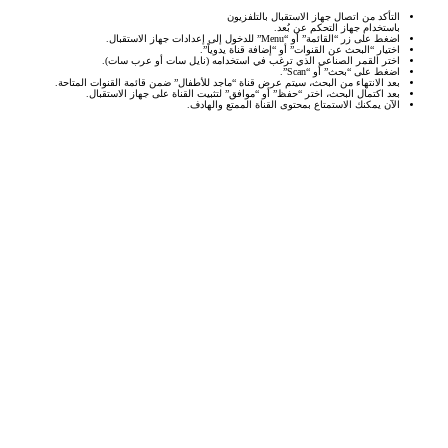
التأكد من اتصال جهاز الاستقبال بالتلفزيون
باستخدام جهاز التحكم عن بُعد.
اضغط على زر “القائمة” أو “Menu” للدخول إلى إعدادات جهاز الاستقبال.
اختيار “البحث عن القنوات” أو “إضافة قناة يدوياً”.
اختر القمر الصناعي الذي ترغب في استخدامه (نايل سات أو عرب سات).
اضغط على “بحث” أو “Scan”.
بعد الانتهاء من البحث، سيتم عرض قناة “ماجد للأطفال” ضمن قائمة القنوات المتاحة.
بعد اكتمال البحث، اختر “حفظ” أو “موافق” لتثبيت القناة على جهاز الاستقبال.
الآن يمكنك الاستمتاع بمحتوى القناة الممتع والهادف.