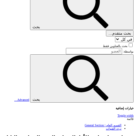
بحث
بحث متقدم…
بحث بالعناوين فقط
بواسطة:
بحث
Advanced…
خيارات إضافية
Toggle width
قائمة
القسم العام | General Section
تردد القنوات