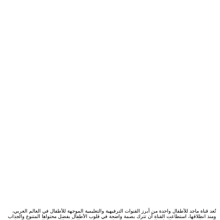
تُعد قناة ماجد للأطفال واحدة من أبرز القنوات الترفيهية والتعليمية الموجهة للأطفال في العالم العربي،
ومنذ انطلاقها، استطاعت القناة أن تترك بصمة واضحة في قلوب الأطفال بفضل محتواها المتنوع والجذاب