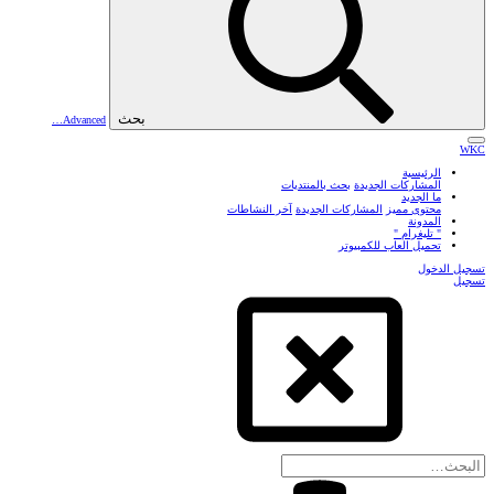
بحث
Advanced…
WKC
الرئيسية
المشاركات الجديدة
بحث بالمنتديات
ما الجديد
محتوى مميز
المشاركات الجديدة
آخر النشاطات
المدونة
" تليغرام "
تحميل العاب للكمبيوتر
تسجيل الدخول
تسجيل