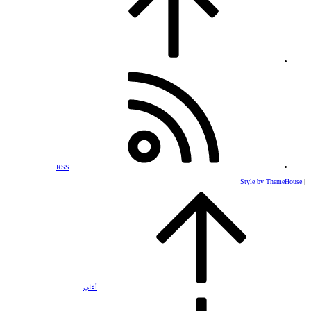
RSS
Style by ThemeHouse
|
أعلى