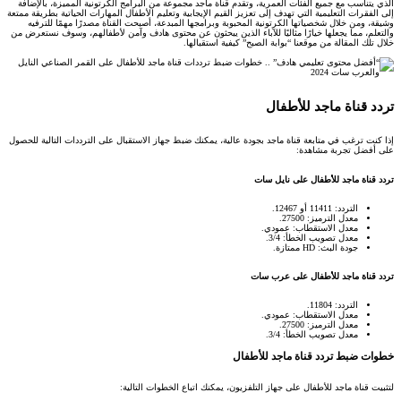
الذي يتناسب مع جميع الفئات العمرية، وتقدم قناة ماجد مجموعة من البرامج الكرتونية المميزة، بالإضافة
إلى الفقرات التعليمية التي تهدف إلى تعزيز القيم الإيجابية وتعليم الأطفال المهارات الحياتية بطريقة ممتعة
وشيقة، ومن خلال شخصياتها الكرتونية المحبوبة وبرامجها المبدعة، أصبحت القناة مصدرًا مهمًا للترفيه
والتعلم، مما يجعلها خيارًا مثاليًا للآباء الذين يبحثون عن محتوى هادف وآمن لأطفالهم، وسوف نستعرض من
خلال تلك المقالة من موقعنا “بوابة الصبح” كيفية استقبالها.
تردد قناة ماجد للأطفال​
إذا كنت ترغب في متابعة قناة ماجد بجودة عالية، يمكنك ضبط جهاز الاستقبال على الترددات التالية للحصول
على أفضل تجربة مشاهدة:
تردد قناة ماجد للأطفال على نايل سات
التردد: 11411 أو 12467.
معدل الترميز: 27500.
معدل الاستقطاب: عمودي.
معدل تصويب الخطأ: 3/4.
جودة البث: HD ممتازة.
تردد قناة ماجد للأطفال على عرب سات
التردد: 11804.
معدل الاستقطاب: عمودي.
معدل الترميز: 27500.
معدل تصويب الخطأ: 3/4.
خطوات ضبط تردد قناة ماجد للأطفال​
لتثبيت قناة ماجد للأطفال على جهاز التلفزيون، يمكنك اتباع الخطوات التالية: