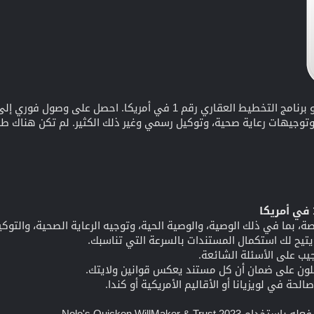
يعد برنامج WillMaker من Nolo هو برنامج التخطيط العقاري رقم 
وتوجيهات رعاية صحية، وتوكيل رسمي وغير ذلك الكثير. لم تكن هناك طر
ما في ذلك الوصية، والوصية الحية، وتوجيه الرعاية الصحية، والتوكيل
تيح لك استكمال المستندات بالسرعة التي تناسبك.
يب على الأسئلة الشائعة.
ملون على ضمان أن كل مستند يعكس قوانين ولايتك.
حة في لويزيانا أو الأقاليم الأمريكية أو كندا.
Nolo's Quicken WillMaker &