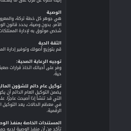
الوصية
هي جوهر كل خطة تركة، والمعروفة 
الأمر. بدون وصية، يحدد قانون الو
شخص موثوق به لإدارة الممتلكات المتروكة للشباب. مع برنامج aker & Trust
الثقة الحية
قم بتوزيع أصولك وتوفير إدارة الم
توجيه الرعاية الصحية:
وفر على أحبائك اتخاذ قرارات صعب
حية.
توكيل عام دائم للشؤون المالي
يضمن التوكيل العام الدائم أن يك
التي قد تنشأ إذا أصبحت عاجزًا. ع
في معظم الحالات، يعد التوكيل ا
الرقمية.
المستندات الخاصة بمنفذ الوص
تأكد من أن منفذ الوصية لديه جميع