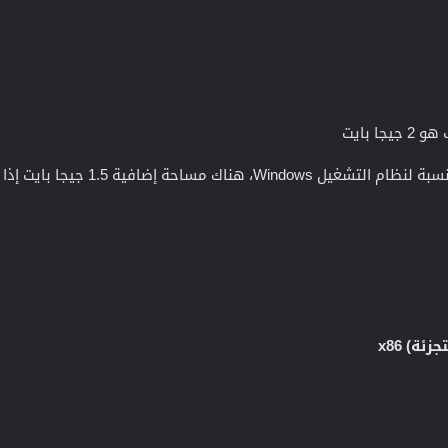
ا بايت
ئة) x86