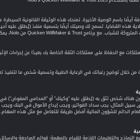
أيضًا باسم الوصية الأخيرة. تمنحك هذه الوثيقة القانونية السيطرة ع
لاية هذه القضايا. تسمح لك وصيتك أيضًا بتسمية منفذ (يُطلق عليه أحيان
Quicken WillM من Nolo، يمكنك مراجعة وتحديث وصيتك وقتما تشاء.
متلكات مع الحفاظ على ممتلكات الثقة الخاصة بك بعيدًا عن إجراءات الإث
ة من خلال توضيح رغباتك في الرعاية الطبية وتسمية شخص ما لتنفيذ تعل
ة
ون هناك شخص تثق به (يُطلق عليه "وكيلك" أو "المحامي المفوض") في مت
لى سبيل المثال، يجب سداد الفواتير، ويجب إيداع الأموال في البنك ويجب 
لعام الدائم للشؤون المالية أفضل طريقة للتعامل مع مثل هذه المهام
ية
 النماذج والتعليمات اللازمة للقيام بالمهمة: قوائم المراجعة والرسائل