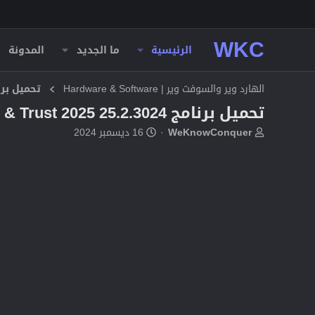
WKC
الرئيسية
ما الجديد
المدونة
الهارد وير والسوفت وير | Hardware & Software
تحميل برا
تحميل برنامج Quicken WillMaker & Trust 2025 25.2.3024
ب
ت
WeKnowConquer
16 ديسمبر 2024
ا
ا
د
ر
ئ
ي
ا
خ
ل
ا
م
ل
و
ب
ض
د
و
ء
ع