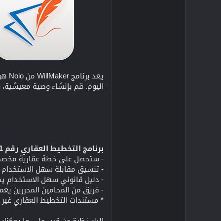
اليوم. قم بإنشاء وصية معيشية، 
برنامج التخطيط العقاري رقم 1 في أمريكا
- ستحصل على خطة عقارية مخصصة، ب
- تنسيق مقابلة سهل الاستخدام ي
- دليل قانوني سهل الاستخدام يج
- فريق من المحامين المحررين يع
* مستندات التخطيط العقاري غير صال
إليك نظرة عن قرب على ما يمكنك فعله باستخدام  Trust 2023