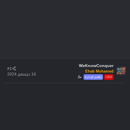
WeKnowConquer
#1
Ehab Mohamed
16 ديسمبر 2024
CEO
طاقم الإدارة