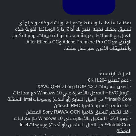
يمكنك استيعاب الوسائط وتحويلها وإنشاء وكلاء وإخراج أي
تنسيق يمكنك تخيله. تتيح لك أداة إدارة الوسائط القوية هذه
العمل مع الوسائط بطريقة موحدة عبر التطبيقات. يوفر التكامل
الوثيق مع Adobe Premiere Pro CC وAfter Effects CC
والتطبيقات الأخرى سير عمل سلسًا.
الميزات الرئيسية:
- دعم تصدير 8K H.264
- تصدير تنسيقات XAVC QFHD Long GOP 4:2:2
- ترميز HEVC المعجل بالأجهزة على Windows 10 مع معالجات
Intel® Core™ من الجيل السابع (أو أحدث) ورسومات Intel الممكّنة
- فك تشفير تنسيق كاميرا RED المحسّن
- فك تشفير تنسيق كاميرا Sony RAW/X-OCN المحسّن
- ترميز H.264 المعجل بالأجهزة على Windows 10 مع معالجات
Intel® Core™ من الجيل السادس (أو أحدث) ورسومات Intel
الممكّنة