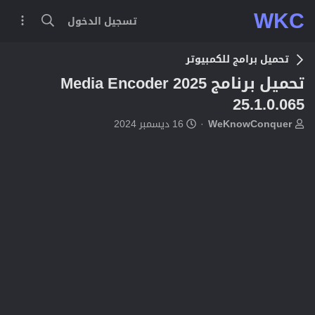
WKC
تسجيل الدخول
تحميل برامج للكمبيوتر
تحميل برنامج Media Encoder 2025
25.1.0.065
ب
ت
WeKnowConquer
16 ديسمبر 2024
ا
ا
د
ر
ئ
ي
ا
خ
ل
ا
م
ل
و
ب
ض
د
و
ء
ع