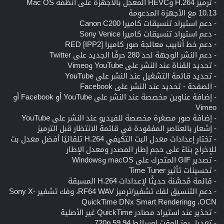
- ترميز H.264 وHEVC المعجل بالأجهزة على أنظمة Mac OS
10.13 مع الأجهزة المدعومة
- دعم استيراد تنسيقات كاميرا Canon C200
- دعم استيراد تنسيقات كاميرا Sony Venice
- دعم خط أنابيب معالجة صور كاميرا RED [IPP2]
- دعم النشر الوجهة لحد 280 حرفًا الجديد على Twitter
- تحديد القناة عند النشر على YouTube وVimeo
- تحديد قائمة التشغيل عند النشر على YouTube
- الصفحة - تحديد عند النشر على Facebook
- إضافة عناوين مخصصة عند النشر على YouTube أو Facebook أو
Vimeo
- إضافة صور مصغرة مخصصة للفيديو عند النشر على YouTube
- إشعار بالعناصر المفقودة في قائمة الانتظار قبل الترميز
- تختار إعدادات معدل البت التكيفي H.264 تلقائيًا أفضل معدل بت
للإخراج بناءً على حجم إطار المصدر ومعدل الإطار
- تصدير GIF المتحرك على macOS وWindows
- تحسينات تأثير Time Tuner
- قائمة مُحسَّنة حديثًا لإعدادات H.264 المسبقة
- دعم التنسيق لفك تشفير/ترميز RF64 WAV، وفك تشفير Sony X-
OCN، وQuickTime DNx Smart Rendering
- تحذير عند استيراد مصادر QuickTime غير الأصلية
- تعديل رمز الوقت لوسائط 720p 59.94