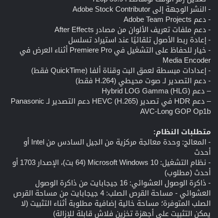
- النشر الوجهة إلى Adobe Stock Contributor
- دعم Adobe Team Projects
- دعم ملفات تعريف الألوان من مصادر After Effects
- إعادة ربط الأصول تلقائيًا عند استيراد تسلسل
- خيار للحفاظ على التشغيل في Premiere Pro أثناء العرض في
Media Encoder
- إعدادات مبسطة لعمق البت وقناة ألفا (QuickTime فقط)
- دعم التصدير لـ صوت محيطي (H.264 فقط)
– دعم Hybrid LOG Gamma (HLG)
– دعم HDR في تصدير HEVC (H.265) دعم التصدير لـ Panasonic
AVC-Long GOP Op1b
متطلبات النظام:
- المعالج: وحدة معالجة مركزية من الجيل السادس من Intel أو
أحدث
- نظام التشغيل: Microsoft Windows 10 (64 بت)، الإصدار 1703 أو
أحدث (مطلوب)
- ذاكرة الوصول العشوائي: 16 جيجابايت من ذاكرة الوصول
العشوائي - مساحة القرص الصلب: 4 جيجابايت من مساحة القرص
الصلب المتوفرة؛ مساحة خالية إضافية مطلوبة أثناء التثبيت (لا
يمكن التثبيت على أجهزة تخزين فلاش قابلة للإزالة)