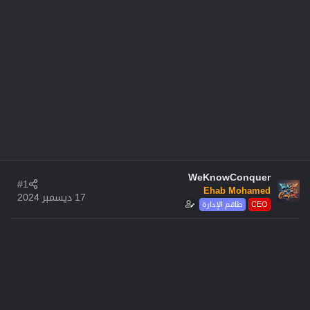
WeKnowConquer
#1
Ehab Mohamed
17 ديسمبر 2024
CEO
طاقم الإدارة