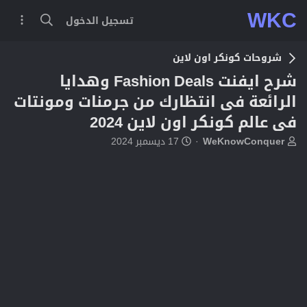
WKC
تسجيل الدخول
شروحات كونكر اون لاين
شرح ايفنت Fashion Deals وهدايا
الرائعة فى انتظارك من جرمنات ومونتات
فى عالم كونكر اون لاين 2024
ب
ت
WeKnowConquer
17 ديسمبر 2024
ا
ا
د
ر
ئ
ي
ا
خ
ل
ا
م
ل
و
ب
ض
د
و
ء
ع