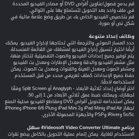
قم بدمج فصول/عناوين أقراص DVD أو مصادر الفيديو المحددة
في ملف واحد بعد التحويل لتستمتع بها على التوالي.
قم بتخصيص الفيديو الخاص بك عن طريق وضع علامة مائية في
شكل نص أو صورة.
وظائف إعداد متنوعة
حدد المسار الصوتي والترجمة التي تحتاجها لإخراج الفيديو. يمكنك
أيضًا اختيار تنسيق إخراج الفيديو لمشغلك من القائمة المنسدلة.
يتم توفير جميع إعدادات الفيديو والصوت التفصيلية لتختار منها،
مثل مشفر الفيديو والدقة ومعدل الإطارات ومعدل بت الفيديو
ومشفر الصوت ومعدل العينة والقنوات ومعدل بت الصوت. يمكن
حفظ جميع الإعدادات كملف تعريفي محدد من قبل المستخدم
لاستخدامه لاحقًا.
اختر أوضاع إعداد ثلاثية الأبعاد - Anaglyph أو Split Screen وفقًا
لجهازك. ويمكنك ضبط عمق ثلاثي الأبعاد من 1 إلى 50.
يمكن استخدامه لتحويل أقراص DVD ومقاطع الفيديو محلية الصنع
لجهاز iPad Air وiPad Mini وiPad Mini 2 وiPhone 6/6 Plus وiPhone
5s/5c وiRiver وPSP والأجهزة المحمولة الأخرى.
برنامج 4Videosoft Video Converter Ultimate سهل
الاستخدام للغاية. يمكن إتمام عملية التحويل بالكامل ببضع نقرات