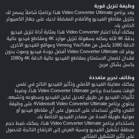
وظيفة تنزيل قوية
يعد برنامج Video Converter Ultimate هذا برنامجًا شاملاً يسمح لك
بتنزيل مقاطع الفيديو والأفلام المفضلة لديك على جهاز الكمبيوتر
الخاص بك.
يمكنك أيضًا اعتبار Video Converter هذا بمثابة أداة تنزيل فيديو
بدقة 4K لأنه يمكنه بسهولة تنزيل موارد 4K ومقاطع فيديو عالية
الدقة 1080 بكسل من YouTube وVimeo ومواقع الفيديو الأخرى.
يوفر لك Video Converter Ultimate أفضل جودة فيديو وصوت بدون
فقدان لضمان الاستمتاع بمقاطع الفيديو عالية الدقة 4K و1080
بكسل بشكل مريح.
وظائف تحرير متعددة
يمكنك معاينة الفيديو الأصلي وتأثير الفيديو الناتج في نفس
الوقت بمساعدة برنامج Video Converter Ultimate هذا، وضبط
تأثيرات الفيديو عن طريق تعديل تباين الفيديو وسطوعه وتشبعه.
يحتوي برنامج 4Videosoft Video Converter Ultimate على وظيفة
القص، والتي تساعدك على الحصول على أي مقاطع فيديو أو
صوتية طويلة المدة من مصادر الفيديو الخاصة بك.
باستخدام برنامج Video Converter Ultimate هذا، يمكنك ضبط حجم
منطقة تشغيل الفيديو ونسبة العرض إلى الارتفاع الناتجة للحصول
على تأثير التشغيل المثالي.