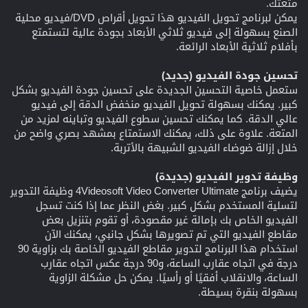
متعتك.
يمكن لبرنامج تحويل الفيديو هذا تحويل أقراص DVD/فيديو محلية
الصنع بسهولة إلى فيديو ثلاثي الأبعاد بجودة عالية لتستمتع
بأفلام ثلاثية الأبعاد الرائعة.
تحسين جودة الفيديو (جديد)
ستعمل خاصية التحسين الجديدة على تحسين جودة الفيديو بشكل
كبير. يمكنك بسهولة تحويل الفيديو منخفض الدقة إلى فيديو
عالي الدقة. كما يمكنك تحسين سطوع الفيديو وتباينه لمزيد من
المتعة. علاوة على ذلك، يمكنك الاستمتاع بمشهد بصري واضح من
خلال إزالة ضوضاء الفيديو الشبيهة بالأتربة.
وظيفة تدوير الفيديو (جديدة)
يضيف برنامج 4Videosoft Video Converter Ultimate وظيفة التدوير
لتسلية المستخدم بشكل كبير. بغض النظر عما إذا كنت تسجل
الفيديو الخاص بك بإمالة غير مقصودة، أو تقوم بتنزيل بعض
مقاطع الفيديو التي تم تصويرها بشكل جانبي، يمكنك الآن
استخدام هذا البرنامج لتدوير مقاطع الفيديو الخاصة بك بزاوية 90
درجة في اتجاه عقارب الساعة، و90 درجة عكس اتجاه عقارب
الساعة، والانقلاب أفقيًا أو رأسيًا. يمكن حل مشكلة الزاوية
بسهولة بنقرة بسيطة.