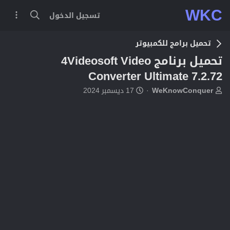
WKC
تسجيل الدخول
تحميل برامج للكمبيوتر
تحميل برنامج 4Videosoft Video
Converter Ultimate 7.2.72
ب
ت
WeKnowConquer
17 ديسمبر 2024
ا
ا
د
ر
ئ
ي
ا
خ
ل
ا
م
ل
و
ب
ض
د
و
ء
ع