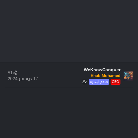
WeKnowConquer
#1
Ehab Mohamed
17 ديسمبر 2024
CEO
طاقم الإدارة