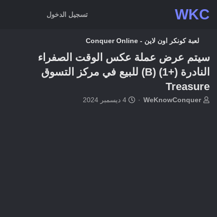
WKC
تسجيل الدخول
لعبة كونكر اون لاين - Conquer Online
سيتم عرض عملة عكس الوقت الصفراء
النادرة (+1) (B) للبيع في مركز التسوق
Treasure
ب
ت
WeKnowConquer
4 ديسمبر 2024
ا
ا
د
ر
ئ
ي
ا
خ
ل
ا
م
ل
و
ب
ض
د
و
ء
ع