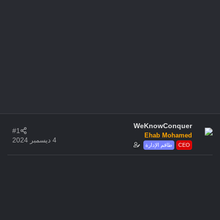
WeKnowConquer
#1
Ehab Mohamed
4 ديسمبر 2024
CEO
طاقم الإدارة