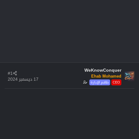
WeKnowConquer
#1
Ehab Mohamed
17 ديسمبر 2024
CEO
طاقم الإدارة