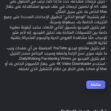
- تنزيل ترجمات متقدمة، حدد ما إذا كنت ترغب في الحصول على
ملف .srt أو تضمين ترجمات في ملف فيديو لمشاهدته على جهاز
Mac الخاص بك على سبيل المثال.
- قم بتنشيط "الوضع الذكي" لتطبيق الإعدادات المحددة على جميع
التنزيلات الخاصة بك، بسهولة وسرعة.
- قم بتنزيل الفيديو بتنسيق ثلاثي الأبعاد، ستجد أيقونة صغيرة
خاصة بين التنسيقات المتاحة بعد تحليل الفيديو. إنه لأمر مثير
للإعجاب حقًا مشاهدة العروض الحية والرسوم المتحركة بتقنية
ثلاثية الأبعاد.
- قم بتنزيل مقاطع فيديو YouTube المضمنة من أي صفحات ويب،
ما عليك سوى نسخ الرابط ولصقه وسيجد البرنامج مصدر التنزيل.
- قم بتنزيل الفيديو من Vimeo وFacebook وDailyMotion.
- استخدم 4K Video Downloader على جهاز الكمبيوتر الخاص بك أو
Mac أو Linux، بغض النظر عن نظام التشغيل الذي تفضله.
متابعة