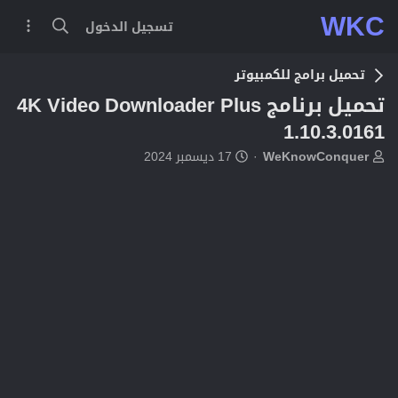
WKC
تسجيل الدخول
تحميل برامج للكمبيوتر
تحميل برنامج 4K Video Downloader Plus
1.10.3.0161
ب
ت
WeKnowConquer
17 ديسمبر 2024
ا
ا
د
ر
ئ
ي
ا
خ
ل
ا
م
ل
و
ب
ض
د
و
ء
ع