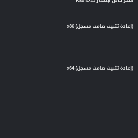
شكر خاص لإصدار Radixx11
(إعادة تثبيت صامت مسجل) x86
(إعادة تثبيت صامت مسجل) x64