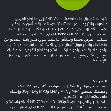
يتيح لك تطبيق 4K Video Downloader تنزيل مقاطع الفيديو
والصوت والترجمات من YouTube بجودة عالية وبأسرع ما يمكن
لجهاز الكمبيوتر لديك واتصالك بالإنترنت. إذا كنت تريد تنزيل هذا
الفيديو على جهاز iPad أو iPhone أو أي جهاز آخر، فلدينا ما
تحتاجه. التنزيل بسيط ومباشر: ما عليك سوى نسخ رابط الفيديو من
متصفحك والنقر فوق "لصق عنوان URL". تم! لا أشرطة أدوات، ولا
برامج إعلانية، ولا برامج ضارة. استمتع بمقاطع الفيديو الخاصة بك
في أي مكان وفي أي وقت، وبالطبع حتى عندما تكون غير متصل
بالإنترنت!
الميزات:
- قم بتنزيل قوائم التشغيل والقنوات بالكامل من YouTube
وحفظها بتنسيق MP4 وMKV وM4A وMP3 وFLV و3G وإنشاء
ملف .m3u لقوائم التشغيل.
- قم بتنزيل الفيديو بجودة HD 1080p أو HD 720p أو 4K واستمتع
بفيديو عالي الأبعاد على تلفزيون HD أو iPad أو أي أجهزة أخرى.