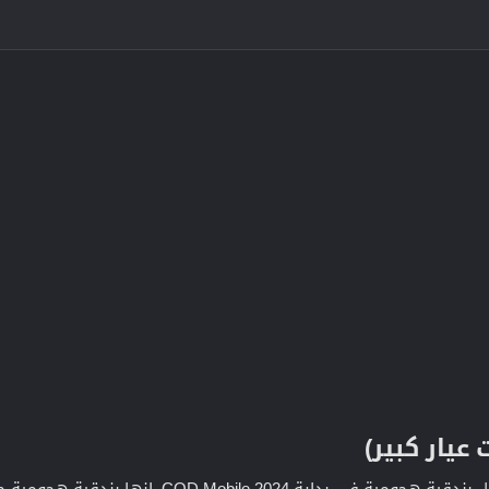
تظل HVK-30 قوية باعتبارها أفضل بندقية هجومي