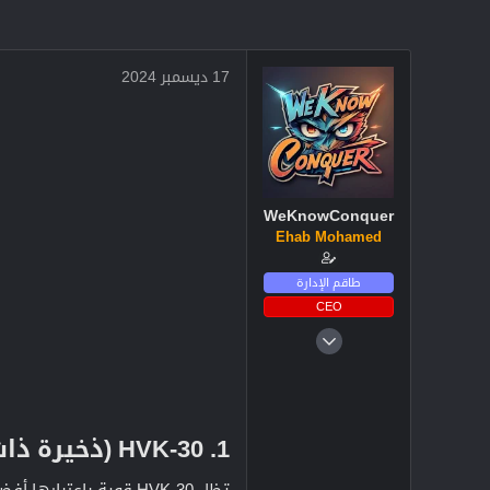
17 ديسمبر 2024
WeKnowConquer
Ehab Mohamed
طاقم الإدارة
CEO
4 ديسمبر 2024
2,719
3
38
1. HVK-30 (ذخيرة ذات عيار كبير)​