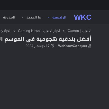
WKC
الرئيسية
ما الجديد
المدونة
الألعاب | Games
اخبار الالعاب - Gaming News
لعبة Call of Duty
أفضل بندقية هجومية في الموسم الأول من e (2024
ب
ت
WeKnowConquer
17 ديسمبر 2024
ا
ا
د
ر
ئ
ي
ا
خ
ل
ا
م
ل
و
ب
ض
د
و
ء
ع