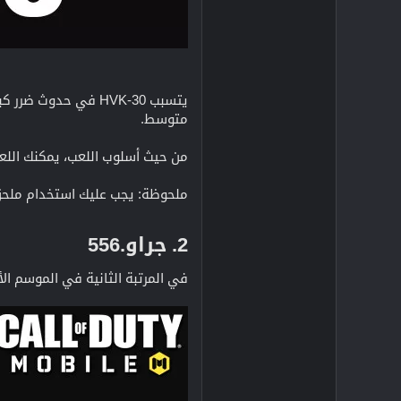
يتسبب HVK-30 في حدوث ضرر كبير للغاية مع معدل إطلاق نار سريع مما يولد
متوسط.
من حيث أسلوب اللعب، يمكنك اللعب بقوة شديدة باستخدام HVK-30 أو اللعب بنا
ملحوظة: يجب عليك استخدام ملح
2. جراو.556​
في المرتبة الثانية في الموسم الأول، لدينا بندقية هجومية Grau.556.