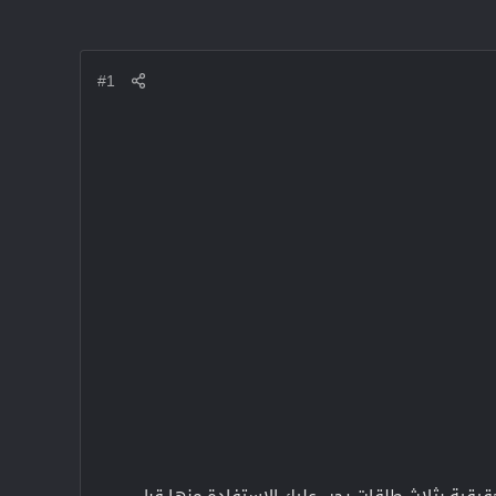
#1
ة في بداية COD Mobile 2024. إنها بندقية هجومية حقيقية بثلاث طلقات يجب عليك الاستفادة منها قبل