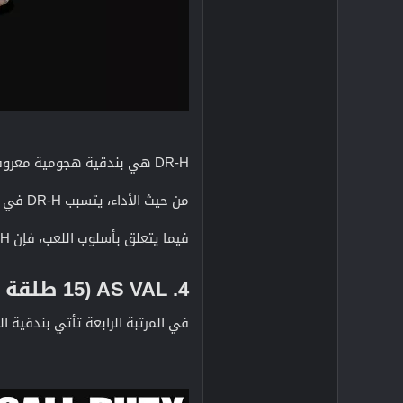
DR-H هي بندقية هجومية معروفة بقدرتها على إطلاق
من حيث الأداء، يتسبب DR-H في ضرر كبير جدًا عند استخدام أي من مجلات OTM ، كما يتميز بمعدل إطلاق نار سريع مع دقة جيدة للمدى المتوسط إلى الطويل.
فيما يتعلق بأسلوب اللعب، فإن DR-H يناسب اللاعبين
4. AS VAL (15 طلقة FMJ)​
في المرتبة الرابعة تأتي بندقية الهجوم AL