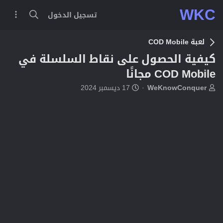
WKC
تسجيل الدخول
لعبة COD Mobile
كيفية الحصول على نقاط السلسلة في
COD Mobile مجانًا
ب
ت
WeKnowConquer
17 ديسمبر 2024
ا
ا
د
ر
ئ
ي
ا
خ
ل
ا
م
ل
و
ب
ض
د
و
ء
ع