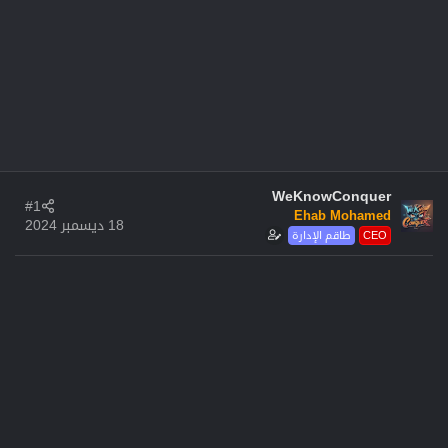
WeKnowConquer
#1
Ehab Mohamed
18 ديسمبر 2024
CEO
طاقم الإدارة