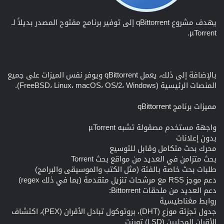
يهدف مشروع qBittorrent إلى توفير برنامج مفتوح المصدر بديلاً لـ
µTorrent.
بالإضافة إلى ذلك، يعمل qBittorrent ويوفر نفس الميزات على جميع
المنصات الرئيسية (FreeBSD، Linux، macOS، OS/2، Windows).
مميزات برنامج qBittorrent
واجهة مستخدم مصقولة تشبه µTorrent
بدون إعلانات
محرك بحث متكامل وقابل للتوسيع
بحث متزامن في العديد من مواقع بحث Torrent
طلبات بحث خاصة بالفئة (مثل الكتب والموسيقى والبرامج)
دعم موجز RSS مع مرشحات تنزيل متقدمة (بما في ذلك regex)
دعم العديد من ملحقات Bittorrent:
روابط مغناطيسية
جدول تجزئة موزع (DHT)، بروتوكول تبادل الأقران (PEX)، اكتشاف
الأقران المحليين (LSD) تورنت