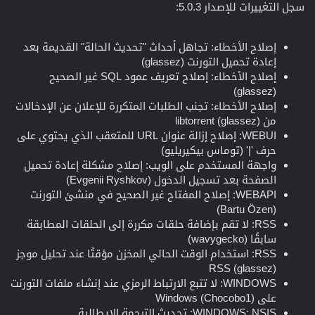
سجل التغييرات للإصدار 5.0.3:
إصلاح الأخطاء: تجاهل أحداث "تحديث الحالة" القديمة بعد
إعادة تحميل التورنت (glassez)
إصلاح الأخطاء: إصلاح تعريف عمود SQL غير الصحيح
(glassez)
إصلاح الأخطاء: تجنب الطلبات المتكررة للإعلان عن الإدخالات
من libtorrent (glassez)
WEBUI: إصلاح إزالة عنوان URL للمتعقب الذي يحتوي على
حرف '|' (توماس بيكيريليو)
واجهة المستخدم على الويب: إصلاح مشكلة إعادة تحميل
الصفحة بعد تسجيل الدخول (Evgenii Ryshkov)
WEBAPI: إصلاح المفتاح غير الصحيح في منشئ التورنت
(Bartu Özen)
RSS: لا تقم بإضافة حلقات مكررة إلى الحلقات المطابقة
سابقًا (wavygecko)
RSS: استخدام الوقت الحالي المخزن مؤقتًا عند تحليل موجز
RSS (glassez)
WINDOWS: لا تتبع الارتباط الرمزي عند إنشاء ملفات التورنت
على Windows (Chocobo1)
WINDOWS: NSIS: تحديث الترجمة الإيطالية