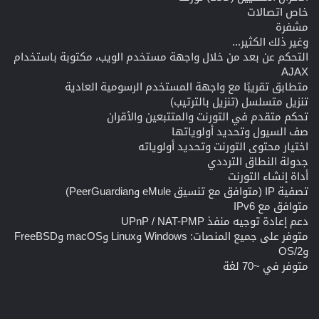
خاص اتصالات
مشفرة
وغير ذلك الكثير...
التحكم عن بعد من خلال واجهة مستخدم الويب، مكتوبة باستخدام
AJAX
متطابق تقريبًا مع واجهة المستخدم الرسومية العادية
تنزيل متسلسل (تنزيل بالترتيب)
تحكم متقدم في التورنت والمتتبعين والأقران
صف السيول وتحديد أولوياتها
اختيار محتوى التورنت وتحديد أولوياته
جدولة النطاق الترددي
أداة إنشاء التورنت
تصفية IP (متوافق مع تنسيق eMule وPeerGuardian)
متوافق مع IPv6
دعم إعادة توجيه منفذ UPnP / NAT-PMP
متوفر على جميع المنصات: Windows وLinux وmacOS وFreeBSD
وOS/2
متوفر في ~70 لغة