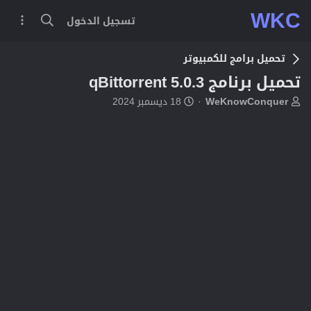
WKC
تسجيل الدخول
تحميل برامج للكمبيوتر
تحميل برنامج qBittorrent 5.0.3
ب
ت
WeKnowConquer
18 ديسمبر 2024
ا
ا
د
ر
ئ
ي
ا
خ
ل
ا
م
ل
و
ب
ض
د
و
ء
ع