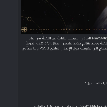
! من المقرر إطلاق إصدار PlayStation 5 المادي المرتقب للغاية من اللعبة في يناير
رواد
هذه الحزمة
متحمسين للغاية. سواء كنت جديدًا في عالم HoYoverse أو مغامرًا فضائيًا منذ فترة طويلة، فإليك كل ما تحتاج إلى معرفته حول الإصدار المادي لـ PS5 وما سيأتي
:
ومنطقة تايوان، وإندونيسيا، وماليزيا، والفلبين،