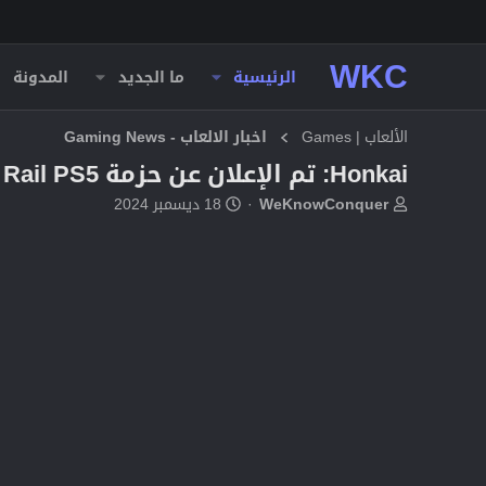
WKC
الرئيسية
ما الجديد
المدونة
الألعاب | Games
اخبار الالعاب - Gaming News
Honkai: تم الإعلان عن حزمة Star Rail PS5؛ اطلب إصدار Trailblazer مسبقًا الآن
ب
ت
WeKnowConquer
18 ديسمبر 2024
ا
ا
د
ر
ئ
ي
ا
خ
ل
ا
م
ل
و
ب
ض
د
و
ء
ع