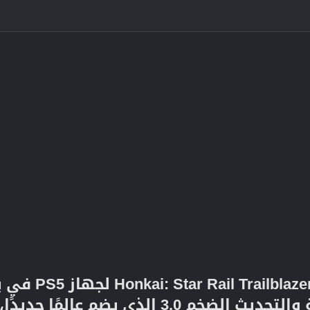
المًا جديدًا، Amphoreus. اطلب مسبقًا الآن!​