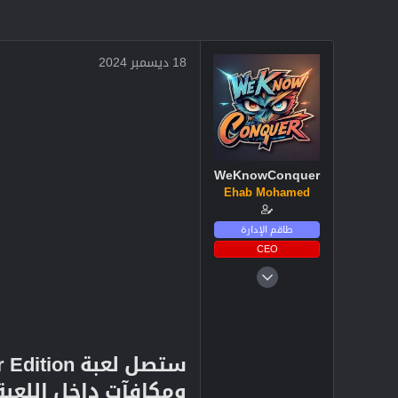
18 ديسمبر 2024
WeKnowConquer
Ehab Mohamed
طاقم الإدارة
CEO
4 ديسمبر 2024
2,719
3
38
ومكافآت داخل اللعبة والتحديث الضخم 3.0 الذي يضم ع