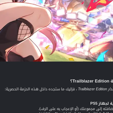
T؟​
Trailblazer Edi
، فإليك ما ستجده داخل هذه الحزمة الحصرية:
لجهاز PS5
فته إلى مجموعتك (أو الإعجاب به على الرف).