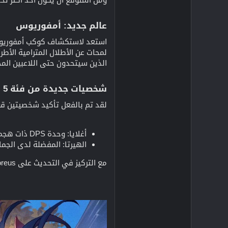
عالم جديد: أمفوريوس​
استعد لاستكشاف كوكب أمفوريوس، 
لمحات عن الأطلال المترامية الأطرا
الذين سيتحدون حتى اللاعبين الم
شخصيات جديدة من فئة 5 نجوم​
لقد تم بالفعل تأكيد شخصيتين قويتين
أغلايا: وحدة DPS ذات هجمات مساحية مدمرة، ويُشاع أنها تستغل القوة الأولية للضوء.
الهيرتا: المفضلة لدى الجماهي
مع التركيز في التحديث على Amphoreus، يمكننا أن نتوقع الكثير من التآزر بين هذه الشخصيات والمحتوى الجديد.