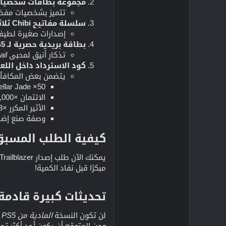
مجموعة بطاقات شخصيات ثلاثي
تتميز بشخصيات مفضلة لدى المعجبين مثل Firefly وKafka وade
سلسلة مفاتيح Chibi ثلاثية الأبعاد حصرية لجهاز PS5 (2)
إصدارات صغيرة لطيفة على
بطاقة بريدية حصرية لـ PS5
تذكار أنيق لمحبي
ail
كود الاسترداد داخل اللع
يتضمن بعض المكافآت
Stellar Jade ×50 (لأن من لا يحب السحب ال
الائتمان ×30,000
الأثير المكرر ×3
وصفة صنع إضا
كيفية الطلب المسبق
مبكرًا قبل نفاد الكمية!
تحديثات كبيرة قادمة في Star Rail 3.0​
لن تكون النسخة
المادية من PS5
ه
ومن المتوقع أن يكون أحد أكثر تحدي