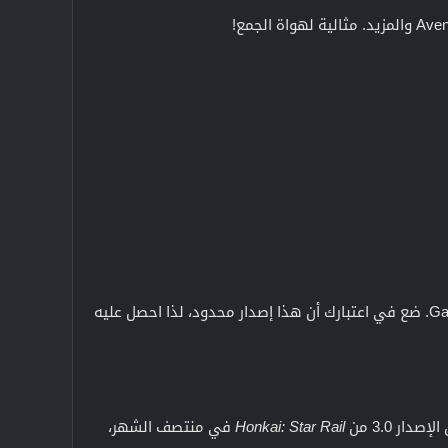
يمكنك الآن طلب إصدار Trailblazer مسبقًا مقابل 39.99 دولارًا من كبار تجار التجزئة مثل Amazon وGameStop. ضع في اعتبارك أن هذا إصدار محدود، لذا احصل عليه
Honkai: Star Rail
في منتصف الشهر،