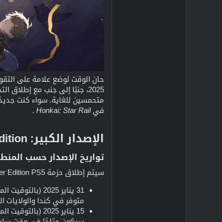
حان الوقت لوضع علامة على التقو
2025، جنبًا إلى جنب مع إطلاق التحديث الضخم 3.0. هذه الحزمة المليئة بالبضائع الحصرية والهدايا داخل اللعبة ووعد بعالم جديد ملحمي، تجعل
في
Honkai: Star Rail
.
الإصدار الكبير: Honkai: Star Rail PS5 Physical Edition​
تواريخ الإصدار حسب المنطق
سيتم إطلاق حزمة Honkai: Star Rail Trailblazer Edition PS5 عالميًا، لكن التواريخ تختلف حسب المنطقة. إليك التفاصيل
31 يناير 2025 (بالتوقيت المحلي):
متوفر في كندا والولايات ال
15 يناير 2025 (بالتوقيت المحلي):
سيكون متاحًا في وقت سابق 