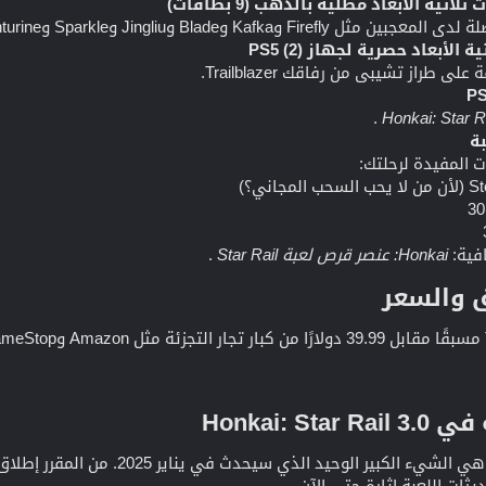
ة الأبعاد مطلية بالذهب (9 بطاقات)
Bl وJingliu وSparkle وAventurine والمزيد. مثالية لهواة الجمع!
 طراز تشيبي من رفاقك Trailblazer.
.
Honkai: Star R
بة
 المفيدة لرحلتك:
مجاني؟)
فية:
Honkai: عنصر قرص لعبة Star Rail
.
 والسعر​
Honkai: 
ي الشيء الكبير الوحيد الذي سيحدث في يناير 2025. من المقرر إطلاق الإصدار 3.0 من
ثات اللعبة إثارة حتى الآن.