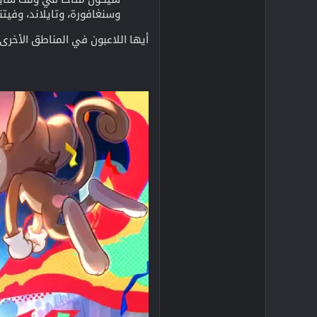
وسنغافورة، وتايلاند، وفيتن
أيها اللاعبون في المناطق الأخرى، انتظروا بفارغ الصبر! فقد أعلنت