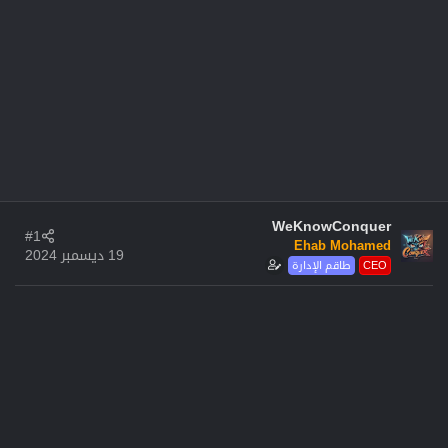
WeKnowConquer
#1
Ehab Mohamed
19 ديسمبر 2024
CEO
طاقم الإدارة