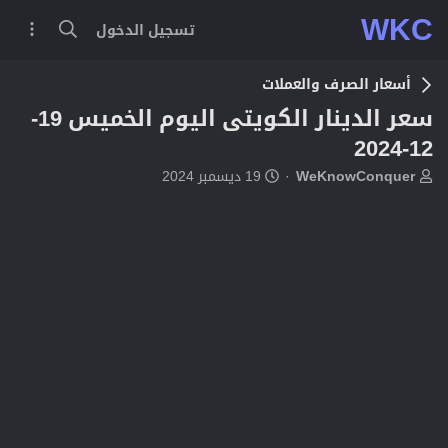
WKC
تسجيل الدخول
أسعار الصرف والعملات
سعر الدينار الكويتى اليوم الخميس 19-
12-2024
ب
ت
WeKnowConquer
19 ديسمبر 2024
ا
ا
د
ر
ئ
ي
ا
خ
ل
ا
م
ل
و
ب
ض
د
و
ء
ع