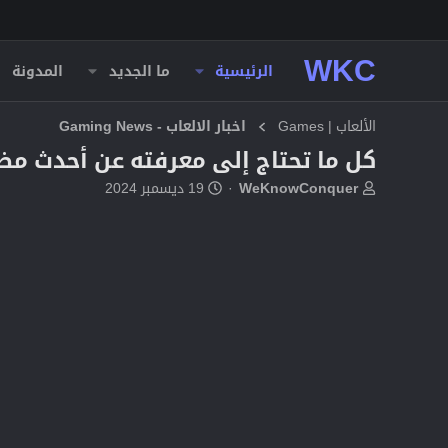
WKC
الرئيسية
ما الجديد
المدونة
الألعاب | Games
اخبار الالعاب - Gaming News
كل ما تحتاج إلى معرفته عن أحدث مظهر Battle Copter Boat Hero في  Clans
ب
ت
WeKnowConquer
19 ديسمبر 2024
ا
ا
د
ر
ئ
ي
ا
خ
ل
ا
م
ل
و
ب
ض
د
و
ء
ع