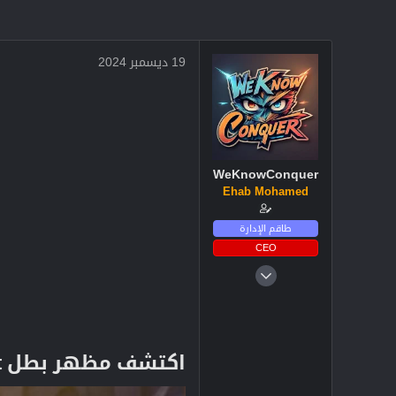
19 ديسمبر 2024
WeKnowConquer
Ehab Mohamed
طاقم الإدارة
CEO
4 ديسمبر 2024
2,719
3
38
اكتشف مظهر بطل Battle Copter Boat الجديد في Clash of Clans!​