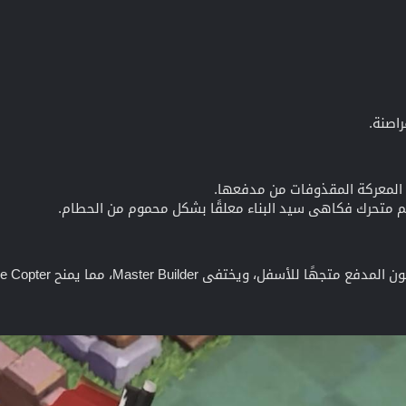
راصنة.
ة المعركة المقذوفات من مدفعها.
م متحرك فكاهي سيد البناء معلقًا بشكل محموم من الحطام.
ل، ويختفي Master Builder، مما يمنح Battle Copter مظهرًا مريحًا.