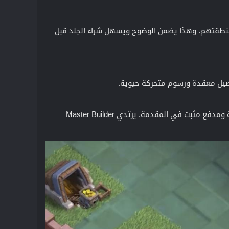
Supercel للحصول على أسعار دقيقة خاصة بمنطقتهم. وهذا يضمن الوضوح ويسهل شراء الجلد قبل
يمنح الجلد المروحية القتالية مظهر سفينة القراصنة باللون الأخضر المزرق مع نسيج خشبي ولمسات ذهبية ومدفع مثبت في المقدمة. يرتدي Master Builder