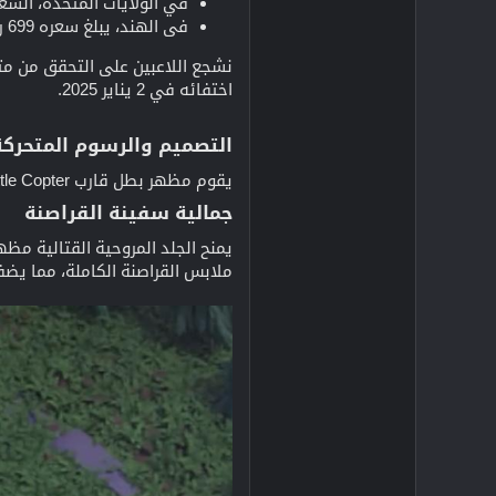
في الولايات المتحدة، السعر هو 7.99 د
في الهند، يبلغ سعره 699 روبية هندية، أي ما يعادل 8.3 دولار أمريكي تقريبًا.
اختفائه في 2 يناير 2025.
التصميم والرسوم المتحركة
يقوم مظهر بطل قارب Battle Copter بتحويل Battle Copter إلى سفينة طائرة ذات طابع القراصنة، مع تفاصيل معقدة ورسوم متحركة حيوية.
جمالية سفينة القراصنة
ملابس القراصنة الكاملة، مما يضفي