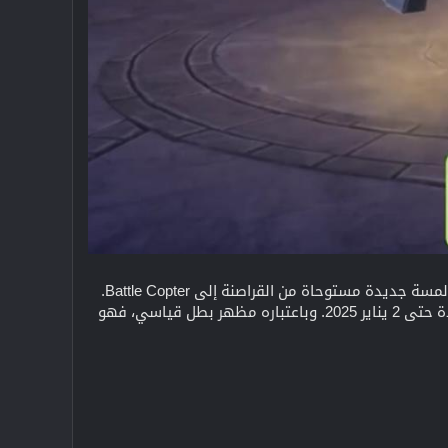
أطلقت شركة Supercell رسميًا مظهر Battle Copter Boat Hero Skin في لعبة Clash of Clans، مما أضاف لمسة جديدة مستوحاة من القراصنة إلى Battle Copter.
تم إصدار هذا المظهر في 16 ديسمبر 2024، وهو المظهر الثالث لمركبة Battle Copter ومتاح لفترة محدودة حتى 2 يناير 2025. وباعتباره مظهر بطل قياسي، فهو