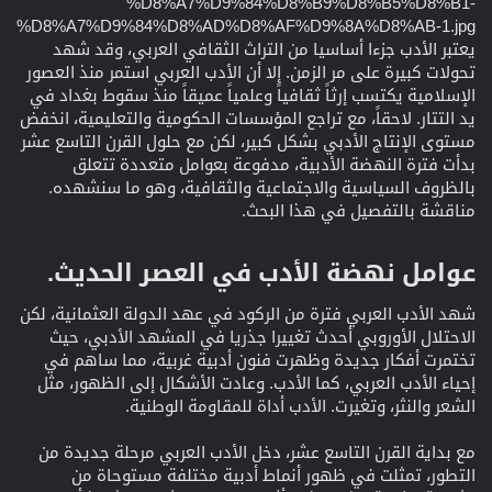
يعتبر الأدب جزءا أساسيا من التراث الثقافي العربي، وقد شهد
تحولات كبيرة على مر الزمن. إلا أن الأدب العربي استمر منذ العصور
الإسلامية يكتسب إرثاً ثقافياً وعلمياً عميقاً منذ سقوط بغداد في
يد التتار. لاحقاً، مع تراجع المؤسسات الحكومية والتعليمية، انخفض
مستوى الإنتاج الأدبي بشكل كبير، لكن مع حلول القرن التاسع عشر
بدأت فترة النهضة الأدبية، مدفوعة بعوامل متعددة تتعلق
بالظروف السياسية والاجتماعية والثقافية، وهو ما سنشهده.
مناقشة بالتفصيل في هذا البحث.
عوامل نهضة الأدب في العصر الحديث.​
شهد الأدب العربي فترة من الركود في عهد الدولة العثمانية، لكن
الاحتلال الأوروبي أحدث تغييرا جذريا في المشهد الأدبي، حيث
تختمرت أفكار جديدة وظهرت فنون أدبية غربية، مما ساهم في
إحياء الأدب العربي، كما الأدب. وعادت الأشكال إلى الظهور، مثل
الشعر والنثر، وتغيرت. الأدب أداة للمقاومة الوطنية.
مع بداية القرن التاسع عشر، دخل الأدب العربي مرحلة جديدة من
التطور، تمثلت في ظهور أنماط أدبية مختلفة مستوحاة من