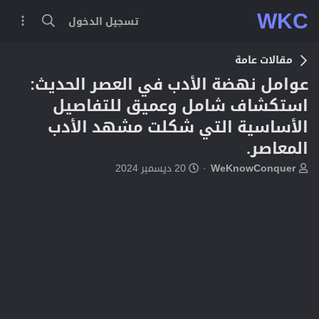
WKC
تسجيل الدخول
مقالات عامة
عوامل نهضة الأدب في العصر الحديث:
استكشاف شامل وعميق للتفاصيل
الأساسية التي شكلت مشهد الأدب
المعاصر.
ب
ت
WeKnowConquer
20 ديسمبر 2024
ا
ا
د
ر
ئ
ي
ا
خ
ل
ا
م
ل
و
ب
ض
د
و
ء
ع