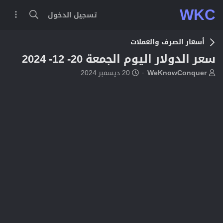
WKC
تسجيل الدخول
أسعار الصرف والعملات
سعر الدولار اليوم الجمعة 20- 12- 2024
ب
ت
WeKnowConquer
20 ديسمبر 2024
ا
ا
د
ر
ئ
ي
ا
خ
ل
ا
م
ل
و
ب
ض
د
و
ء
ع