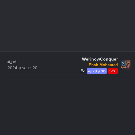
WeKnowConquer
#1
Ehab Mohamed
20 ديسمبر 2024
CEO
طاقم الإدارة