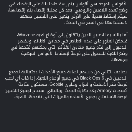
الأقواس المرحة هي أقواس يتم إسقاطها بناءً على الإقصاء في
وضع تعدد اللاعبين والزومبي، بعد كل عملية إقصاء يتم إقصاءها،
سيتم إسقاط هدية على الأرض يتعين على اللاعبين جمعها
لاستخدامها في الفتح في الحدث.
أما بالنسبة للاعبين الذين ينتقلون إلى أوضاع لعبة Warzone،
فيمكن العثور على هذه العناصر في مخابئ الغنائم، ويضطر
اللاعبون إلى فتح جميع مخابئ الغنائم التي يمكنهم فتحها في
وضع اللعبة للحصول على فرصة لإسقاط الأقواس المبهجة
وجمعها.
يصادف الثاني من ديسمبر نهاية جميع الأحداث الاحتفالية لجميع
اللاعبين في Black Ops 6 في جميع أوضاع اللعبة. إذا فات أي لاعب
فرصة فتح الأسلحة والمزايا وحلوى Gobble، فستكون متاحة
كفتحات Armory بعد نهاية الحدث. وبالتالي، ستتاح لجميع اللاعبين
فرصة الاستمتاع بجميع الأسلحة والميزات التي تقدمها اللعبة.