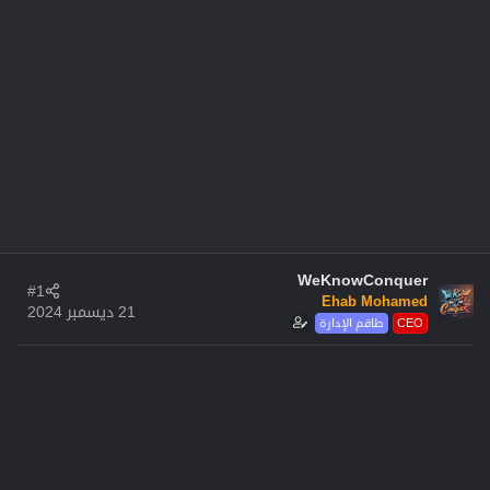
WeKnowConquer
#1
Ehab Mohamed
21 ديسمبر 2024
CEO
طاقم الإدارة