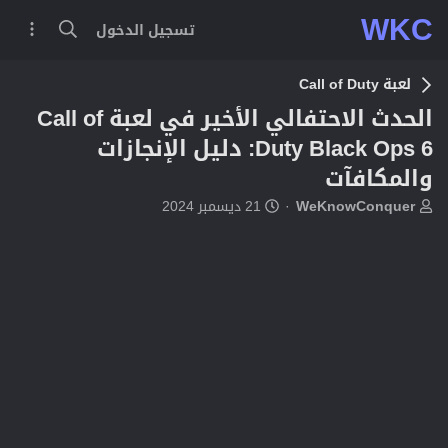
WKC
تسجيل الدخول
لعبة Call of Duty
الحدث الاحتفالي الأخير في لعبة Call of
Duty Black Ops 6: دليل الإنجازات
والمكافآت
ب
ت
WeKnowConquer
21 ديسمبر 2024
ا
ا
د
ر
ئ
ي
ا
خ
ل
ا
م
ل
و
ب
ض
د
و
ء
ع