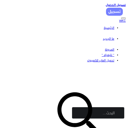
تسجيل الدخول
تسجيل
WKC
الرئيسية
المشاركات الجديدة
بحث بالمنتديات
ما الجديد
محتوى مميز
المشاركات الجديدة
آخر النشاطات
المدونة
" تليغرام "
تحميل العاب للكمبيوتر
بحث بالعناوين فقط
بواسطة: