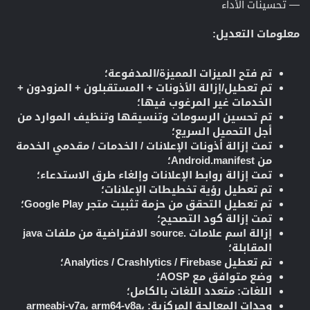
— تحسينات الأداء
معلومات التعديل:
تم فتح الميزات المميزة/المدفوعة؛
تم تعطيل/إزالة الأذونات + المستقبلون + المزودون +
الخدمات غير المرغوب فيها؛
تم تحسين الرسومات وتنسيقها وتنظيف الموارد من
أجل التحميل السريع؛
تمت إزالة أذونات الإعلانات / الخدمات / مقدمي الخدمة
من Android.manifest؛
تمت إزالة روابط الإعلانات وإلغاء طرق الاستدعاء؛
تم تعطيل رؤية تخطيطات الإعلانات؛
تم تعطيل التحقق من حزمة تثبيت متجر Google Play؛
تمت إزالة كود التصحيح؛
إزالة اسم علامات .source الافتراضية من ملفات java
المقابلة؛
تم تعطيل Analytics / Crashlytics / Firebase؛
وضع متوافق مع AOSP؛
اللغات: متعدد اللغات بالكامل؛
وحدات المعالجة المركزية: armeabi-v7a، arm64-v8a،