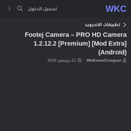
WKC
تسجيل الدخول
تطبيقات الاندرويد
Footej Camera – PRO HD Camera
1.2.12.2 [Premium] [Mod Extra]
(Android)
ب
ت
WeKnowConquer
21 ديسمبر 2024
ا
ا
د
ر
ئ
ي
ا
خ
ل
ا
م
ل
و
ب
ض
د
و
ء
ع