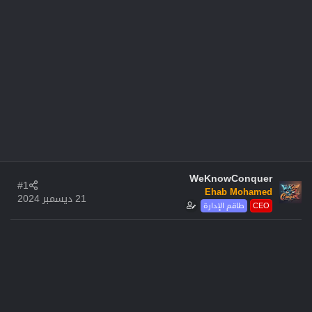
WeKnowConquer
#1
Ehab Mohamed
21 ديسمبر 2024
CEO
طاقم الإدارة