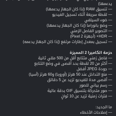
يدعمها)
— تنسيق RAW (إذا كان الجهاز يدعمها)
— لقطة سريعة أثناء تسجيل الفيديو
— ضوء السيلفي
— وضع بانوراما (إذا كان الجهاز يدعمها)
— التصوير الفاصل الزمني
— HDR+ (أجهزة Pixel 2)
— تسجيل بمعدل إطارات مرتفع (إذا كان الجهاز يدعمه)
حزمة الكاميرا 2 المميزة
— فاصل زمني متتابع أقل من 500 مللي ثانية
— أكثر من 20 لقطة بحد أقصى في وضع التتابع
— جودة JPEG أفضل
— منع التداخل عند 50 هرتز (أوروبا) و60 هرتز (آسيا)
— أقصى مدة للفيديو تزيد عن 5 دقائق
— رسم بياني للصور
— صور متحركة بتنسيق GIF بدقة عالية
— فترات زمنية تزيد عن 10 ثوانٍ
ما الجديد:
— إصلاحات الأخطاء