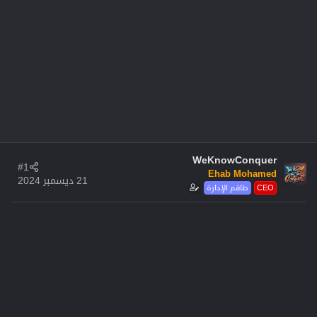
WeKnowConquer
#1
Ehab Mohamed
21 ديسمبر 2024
CEO
طاقم الإدارة