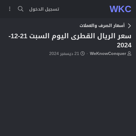
WKC
تسجيل الدخول
أسعار الصرف والعملات
سعر الريال القطرى اليوم السبت 21-12-
2024
ب
ت
WeKnowConquer
21 ديسمبر 2024
ا
ا
د
ر
ئ
ي
ا
خ
ل
ا
م
ل
و
ب
ض
د
و
ء
ع