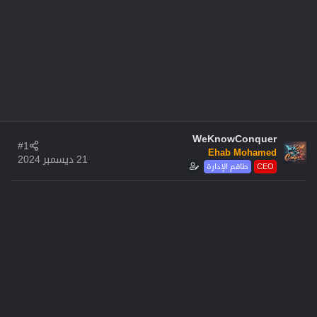
WeKnowConquer
#1
Ehab Mohamed
21 ديسمبر 2024
CEO
طاقم الإدارة