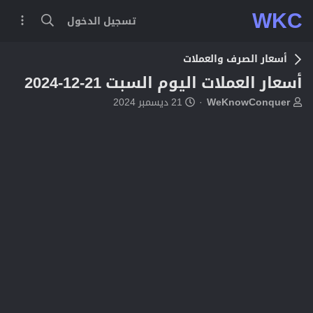
WKC
تسجيل الدخول
أسعار الصرف والعملات
أسعار العملات اليوم السبت 21-12-2024
ب
ت
WeKnowConquer
21 ديسمبر 2024
ا
ا
د
ر
ئ
ي
ا
خ
ل
ا
م
ل
و
ب
ض
د
و
ء
ع