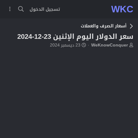
WKC
تسجيل الدخول
أسعار الصرف والعملات
سعر الدولار اليوم الإثنين 23-12-2024
ب
ت
WeKnowConquer
23 ديسمبر 2024
ا
ا
د
ر
ئ
ي
ا
خ
ل
ا
م
ل
و
ب
ض
د
و
ء
ع