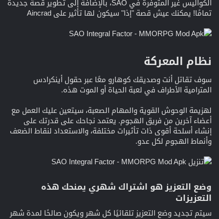
الكواليس غير المتوفرة في SAO، بالإضافة إلى تطوير قصة جديدة
تمامًا! يمكنك عيش قصة "إذا" سيكون لها تأثير على Aincrad
نظام المعركة​
سوف تقاتل أنت وصديقك كوهارو معًا عبر حقول أينكرادس
المترامية الأطراف في لعبة الحياة أو الموت هذه.
لهزيمة الوحوش القوية والمهام الصعبة، سيتعين عليك العمل مع
أعضاء آخرين من فريق الهجوم. يعتمد نجاحك على قدرتك على
إنشاء أسلحة أقوى ذات تأثيرات مختلفة، والاستعداد لنقاط الضعف
وأنماط الهجوم لكل عدو.
وضع التعزيز هو اشتراك شهري يمنحك هذه
التعزيزات​
سيتم تجديد وضع التعزيز تلقائيًا كل شهر ويكون صالحًا لمدة شهر