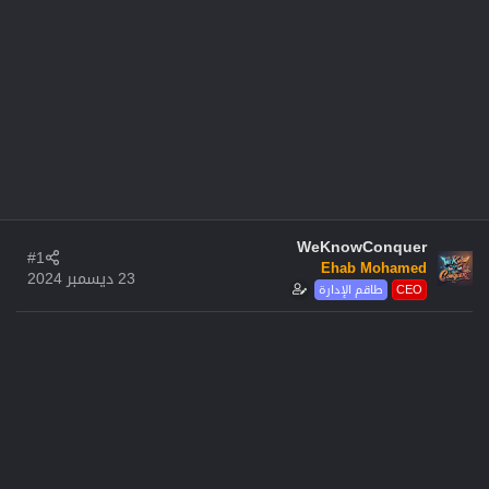
WeKnowConquer
#1
Ehab Mohamed
23 ديسمبر 2024
CEO
طاقم الإدارة