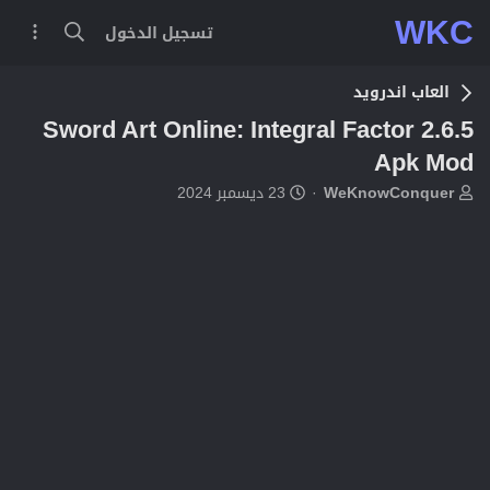
WKC
تسجيل الدخول
العاب اندرويد
Sword Art Online: Integral Factor 2.6.5
Apk Mod
ب
ت
WeKnowConquer
23 ديسمبر 2024
ا
ا
د
ر
ئ
ي
ا
خ
ل
ا
م
ل
و
ب
ض
د
و
ء
ع