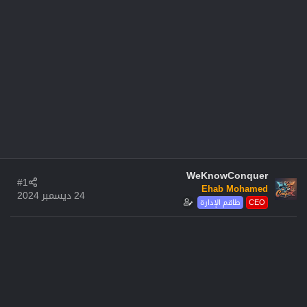
WeKnowConquer
#1
Ehab Mohamed
24 ديسمبر 2024
CEO
طاقم الإدارة