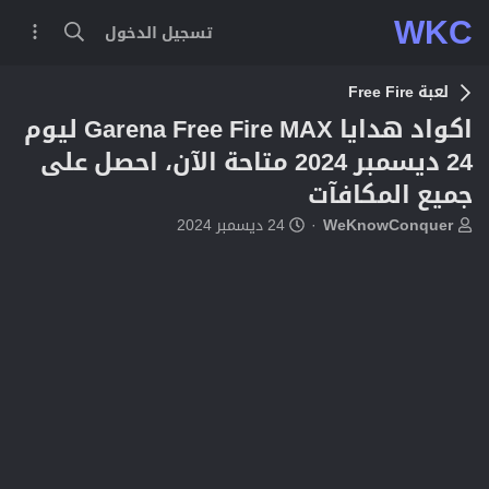
WKC
تسجيل الدخول
لعبة Free Fire
اكواد هدايا Garena Free Fire MAX ليوم
24 ديسمبر 2024 متاحة الآن، احصل على
جميع المكافآت
ب
ت
WeKnowConquer
24 ديسمبر 2024
ا
ا
د
ر
ئ
ي
ا
خ
ل
ا
م
ل
و
ب
ض
د
و
ء
ع