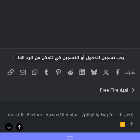
يجب تسجيل الدخول أو التسجيل كي تتمكن من الرد هنا.
X
فيسبوك
Bluesky
LinkedIn
Reddit
Pinterest
Tumblr
WhatsApp
الراب
البريد الإلك
شارك:
لعبة Free Fire
إتصل بنا
الشروط والقوانين
سياسة الخصوصية
مساعدة
الرئيسية
R
S
أعلى
أسفل
S