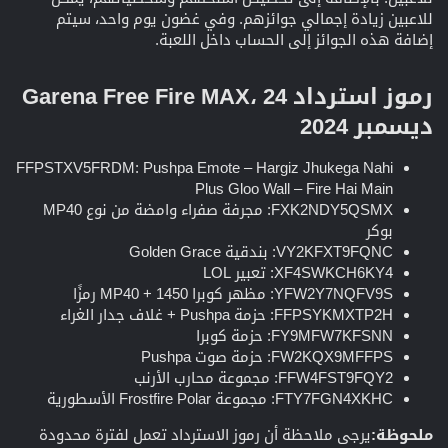
للاعبين زيادة إجمالي جوائزهم. وفي غضون يوم واحد، سيتم
إضافة هذه الجوائز إلى الحساب داخل اللعبة.
رموز استرداد Garena Free Fire MAX، 24
ديسمبر 2024​
FFPSTXV5FRDM: Pushpa Emote – Hargiz Jhukega Nahi
Plus Gloo Wall – Fire Hai Main
FXK2NDY5QSMX: مجرفة صفراء وامضة من نوع MP40
بوكر
VY2KFXT9FQNC: بندقية Golden Grace
XF4SWKCH6KY4: تعبير LOL
YFW2Y7NQFV9S: مظهر كوبرا MP40 + 1450 رمزًا
FFPSYKMXTP2H: حزمة Pushpa + غلاف جدار الغراء
FY9MFW7KFSNN: حزمة كوبرا
FW2KQX9MFFPS: حزمة صوت Pushpa
FFW4FST9FQY2: مجموعة محارب الأرنب
FTY7FGN4XKHC: مجموعة Frostfire Polar الأسطورية
ملحوظة:
يرجى ملاحظة أن رموز الاسترداد تعمل لفترة محدودة