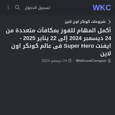
WKC
تسجيل الدخول
شروحات كونكر اون لاين
أكمل المهام للفوز بمكافآت متعددة من
24 ديسمبر 2024 إلى 22 يناير 2025 -
ايفنت Super Hero فى عالم كونكر اون
لاين
ب
ت
WeKnowConquer
24 ديسمبر 2024
ا
ا
د
ر
ئ
ي
ا
خ
ل
ا
م
ل
و
ب
ض
د
و
ء
ع