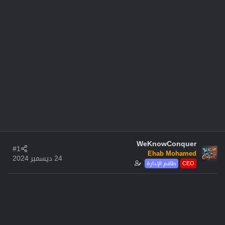
WeKnowConquer
#1
Ehab Mohamed
24 ديسمبر 2024
CEO
طاقم الإدارة