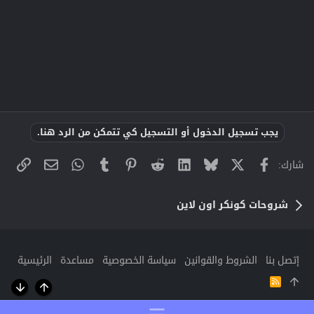
يجب تسجيل الدخول أو التسجيل كي تتمكن من الرد هنا.
X
فيسبوك
Bluesky
LinkedIn
Reddit
Pinterest
Tumblr
WhatsApp
الراب
البريد الإلك
شارك:
شروحات كونكر اون لاين
إتصل بنا
الشروط والقوانين
سياسة الخصوصية
مساعدة
الرئيسية
R
S
أعلى
أسفل
S