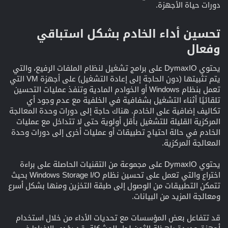
دورات حياة الأجهزة.
تحسين أداء الخادم بشكل استباقي
وفعال​
يحتوي DymaxIO على برامج تشغيل لنظام الملفات الرفيع، والتي
يتم تثبيتها (دون الحاجة إلى إعادة التشغيل) على أجهزة VM التي
تعمل بنظام Windows أو الخوادم المادية وتنفذ عمليات التحسين
تلقائيًا أثناء التشغيل بشفافية في الخلفية مع عدم وجود أي
تكاليف إضافية على الخادم. هناك حاجة إلى دورات وحدة المعالجة
المركزية القليلة للتشغيل بأقل أولوية حتى لا تتداخل مع عمليات
الخادم في حالة احتياج تطبيقات أو عمليات أخرى إلى دورات وحدة
المعالجة المركزية.
يحتوي DymaxIO على مجموعة من التقنيات الحاصلة على براءة
اختراع والتي تعمل على تحسين نظام Windows Storage I/O بحيث
تتمكن التطبيقات من الوصول إلى طبقة التخزين ومنها بشكل أسرع
ومعالجة المزيد من البيانات.
قد تتفاعل بعض المؤسسات مع تحديات الأداء من خلال استخدام