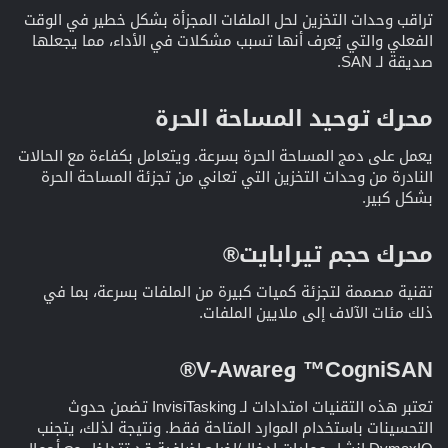
تراقب وحدات التخزين لحل الملفات المجزأة بشكل خطير في الوقت
الفعلي والتي يُعرف أنها تسبب مشكلات في الأداء، مما يجعلها
صديقة لـ SAN.
محرك توحيد المساحة الحرة​
يعمل على دمج المساحة الحرة بسرعة. ويتعامل بكفاءة مع الحالات
النادرة من وحدات التخزين التي تعاني من تجزئة المساحة الحرة
بشكل كبير.
محرك حجم تيرابايت®​
تقنية مصممة لتجزئة كميات كبيرة من الملفات بسرعة، بما في
ذلك مئات الآلاف إلى ملايين الملفات.
CogniSAN™ وV-Aware®​
تعتبر هذه التقنيات امتدادات لـ InvisiTasking تضمن حدوث
التحسينات باستخدام الموارد المتاحة فقط. ونتيجة لذلك، يتجنب