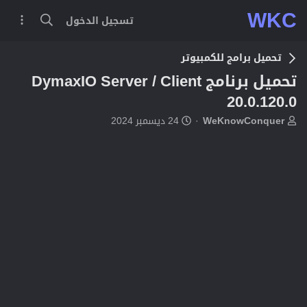
WKC
تسجيل الدخول
تحميل برامج للكمبيوتر
تحميل برنامج DymaxIO Server / Client
20.0.120.0
ب
ت
WeKnowConquer
24 ديسمبر 2024
ا
ا
د
ر
ئ
ي
ا
خ
ل
ا
م
ل
و
ب
ض
د
و
ء
ع