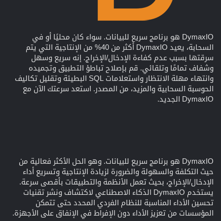
DymaxIO هو برنامج سريع للبيانات. سواء كان محليًا أو في
السحابة، يعيد DymaxIO أكثر من 40% من الإنتاجية التي يتم
سرقتها بسبب عدم كفاءة الإدخال/الإخراج. إنه سريع وسهل
وشفاف تمامًا وتلقائي. قم بإصلاح تباطؤ التطبيق وتجميده
وانتهاء مهلة الانتظار واستعلامات SQL البطيئة وتقليل تكاليف
الحوسبة السحابية والمزيد، من المصدر. استعد سرعتك الآن مع
DymaxIO الجديد.
DymaxIO هو برنامج سريع للبيانات. وهو الحل الأكثر فعالية من
حيث التكلفة والسهولة والضرورة لزيادة الإنتاجية وتسريع أداء
الإدخال/الإخراج، بحيث تعمل الأنظمة والتطبيقات بأقصى سرعة.
يستخدم DymaxIO الذكاء الاصطناعي لاكتشاف ونشر تقنيات
تحسين الأداء المناسبة للنظام الفردي المحدد حتى تتمكن
المؤسسات من تعزيز الأداء دون الإفراط في الإنفاق على الأجهزة.