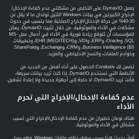
يعمل DymaxIO على التخلص من مشكلتي عدم كفاءة الإدخال/
الإخراج الكبيرتين في بيئات Windows اللتين تولدان ما لا يقل عن
30-40% من حركة الإدخال/الإخراج الصاخبة مما يتسبب في حدوث
مشكلات في الأداء والموثوقية. من خلال تثبيت DymaxIO، يمكن
للمؤسسات أن تتوقع زيادة فورية في الأداء في أحمال عمل MS-
SQL، وOracle، وERP، وVDI، وEHR (MEDITECH)، وتطبيقات
Business Intelligence (BI)، وCRM، وExchange، وSharePoint،
وخوادم الملفات، والنسخ الاحتياطي، والمزيد.
تضمن لك Condusiv الحصول على أداء أفضل من الجديد من
الأنظمة التي تستخدم DymaxIO. إذا كنت تريد بيانات سريعة،
فأنت تريد DymaxIO. لا حاجة إلى أجهزة جديدة ولا إعادة تشغيل.
عدم كفاءة الإدخال/الإخراج التي تحرم
الأداء​
هناك نوعان خطيران من عدم كفاءة الإدخال/الإخراج التي تسبب
مشاكل في الأداء والموثوقية.
أولاً، يحدث هذا بسبب سلوك نظام ملفات Windows. فهو يميل