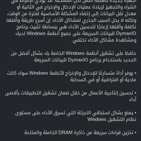
أجهزة جديدة باهظة الثمن لحل المشكلة. قد يؤدي الإفراط في
الشراء والتجهيز لزيادة عمليات الإدخال والإخراج في الثانية أو
معدل نقل البيانات إلى إخفاء المشكلة الأساسية لفترة من الوقت،
ولكنه لا يحل السبب الجذري لمشاكل الأداء. إن أسرع طريقة وأقلها
تكلفة وأقلها إزعاجًا لتحسين الأداء هي ببساطة تثبيت برنامج
DymaxIO للبيانات السريعة على جميع أنظمة Windows لديك
ومشاهدة مشاكل الأداء تختفي.
حافظ على تشغيل أنظمة Windows الخاصة بك بشكل أفضل من
الجديد باستخدام برنامج DymaxIO للبيانات السريعة
• يوفر أداءً متسارعًا للإدخال والإخراج لأنظمة Windows سواء كانت
مادية أو افتراضية أو في السحابة
• تحسين إنتاجية الأعمال من خلال ضمان تشغيل التطبيقات بأقصى
أداء
• يمنع بشكل استباقي التجزئة التي تسرق الأداء على مستوى
نظام التشغيل Windows
• تخزين قراءات سريعة من ذاكرة DRAM الخاملة والمتاحة