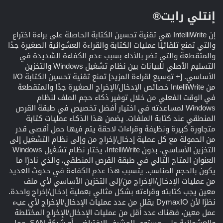
إنتلي رايت®​
إن IntelliWrite هي تقنية تحسين الكتابة الحاصلة على براءة اختراع
والتي تمنع تلقائيًا عمليات الكتابة والقراءة العشوائية الصغيرة جدًا
والمتقطعة والتي تضر بالأداء بسبب عدم الكفاءة الشديدة في
التسليم الأصلي للبيانات بين نظام تشغيل Windows والتخزين
الأساسي. [+ توسيع لقراءة المزيد] تمنع تقنية تحسين الكتابة I/O
من IntelliWrite خصائص الإدخال/الإخراج الصغيرة جدًا والمتقطعة
في الوقت الفعلي من خلال توفير ذكاء حجم الملف لنظام
Windows لمساعدته في اختيار أفضل تخصيص في طبقة القرص
المنطقي عند كتابة الملفات. يضمن هذا الذكاء عمليات كتابة
متجاورة كبيرة ونظيفة وقراءات لاحقة يتم فيها حمل أقصى قدر
من الحمولة مع كل عملية إدخال/إخراج من وإلى نظام التشغيل إلى
التخزين الأساسي. بدون IntelliWrite، يختار نظام تشغيل Windows
العنوان المتاح التالي في طبقة القرص المنطقي، والذي نادرًا ما
يكون بالحجم المناسب. يتسبب هذا عدم الكفاءة في حدوث العديد
من عمليات الإدخال/الإخراج من/إلى التخزين الأساسي لأي ملف
معين يجب كتابته وقراءته بشكل مثالي بعملية إدخال/إخراج واحدة.
نظرًا لأن DymaxIO يقلل من عدد عمليات الإدخال/الإخراج لأي عبء
عمل معين، فهناك عدد أقل من عمليات الإدخال/الإخراج المختلطة
والعشوائية على مستوى المشرف الافتراضي أو شبكة SAN، مما