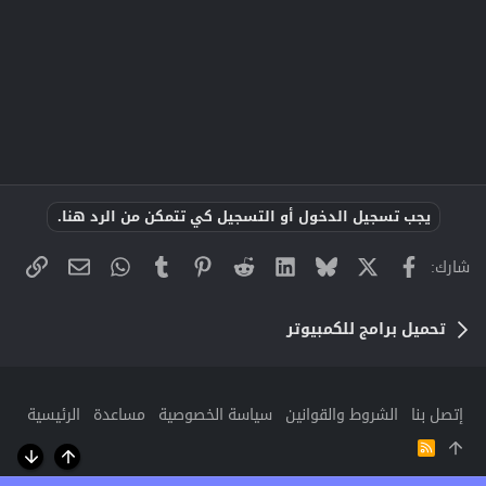
يجب تسجيل الدخول أو التسجيل كي تتمكن من الرد هنا.
X
فيسبوك
Bluesky
LinkedIn
Reddit
Pinterest
Tumblr
WhatsApp
الراب
البريد الإلك
شارك:
تحميل برامج للكمبيوتر
إتصل بنا
الشروط والقوانين
سياسة الخصوصية
مساعدة
الرئيسية
R
S
أعلى
أسفل
S