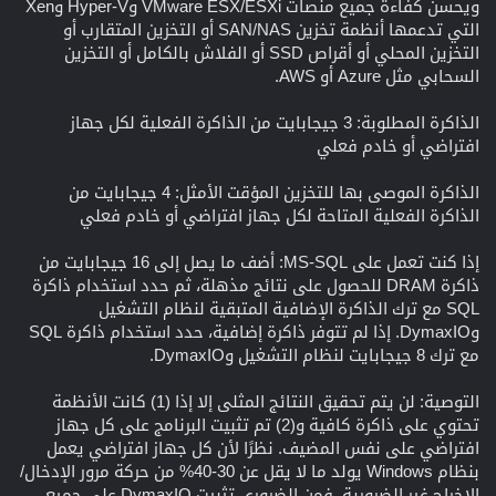
ويحسن كفاءة جميع منصات VMware ESX/ESXi وHyper-V وXen
التي تدعمها أنظمة تخزين SAN/NAS أو التخزين المتقارب أو
التخزين المحلي أو أقراص SSD أو الفلاش بالكامل أو التخزين
السحابي مثل Azure أو AWS.
الذاكرة المطلوبة: 3 جيجابايت من الذاكرة الفعلية لكل جهاز
افتراضي أو خادم فعلي
الذاكرة الموصى بها للتخزين المؤقت الأمثل: 4 جيجابايت من
الذاكرة الفعلية المتاحة لكل جهاز افتراضي أو خادم فعلي
إذا كنت تعمل على MS-SQL: أضف ما يصل إلى 16 جيجابايت من
ذاكرة DRAM للحصول على نتائج مذهلة، ثم حدد استخدام ذاكرة
SQL مع ترك الذاكرة الإضافية المتبقية لنظام التشغيل
وDymaxIO. إذا لم تتوفر ذاكرة إضافية، حدد استخدام ذاكرة SQL
مع ترك 8 جيجابايت لنظام التشغيل وDymaxIO.
التوصية: لن يتم تحقيق النتائج المثلى إلا إذا (1) كانت الأنظمة
تحتوي على ذاكرة كافية و(2) تم تثبيت البرنامج على كل جهاز
افتراضي على نفس المضيف. نظرًا لأن كل جهاز افتراضي يعمل
بنظام Windows يولد ما لا يقل عن 30-40% من حركة مرور الإدخال/
الإخراج غير الضرورية، فمن الضروري تثبيت DymaxIO على جميع