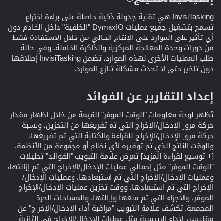
InvisiTasking هي تقنية جدولة ذكية حاصلة على براءة اختراع
تسمح بتشغيل جميع عمليات DymaxIO "الخلفية" داخل الخادم دون
أي تأثير على الموارد على الإنتاج الحالي من خلال الاستفادة فقط
من دورات وحدة المعالجة المركزية والذاكرة الخاملة. وفي حالة
طلب العمليات الأخرى لهذه الموارد، تضمن InvisiTasking إطلاقها
دون تأخير حتى لا تحدث مشكلة تنازع الموارد.
إعداد التقارير عن الفوائد​
تُظهر لوحة معلومات "الوقت الموفر" القيمة من خلال إظهار مقدار
حركة مرور الإدخال/الإخراج التي تم تفريغها من التخزين، ونسبة
حركة مرور الإدخال/الإخراج للقراءة والكتابة التي تم تفريغها،
والوقت الناتج الذي تم توفيره لأي نظام أو مجموعة من الأنظمة.
[+ توسيع لقراءة المزيد] تعرض علامة التبويب "الفوائد" تحليلات
"الوقت الموفر" مثل إجمالي عمليات الإدخال/الإخراج التي تم إزالتها،
وعمليات الإدخال/الإخراج التي تم استبعادها، وعمليات الإدخال/
الإخراج التي تم استبعادها، ووقت تخزين عمليات الإدخال/الإخراج
الموفر، والأجزاء التي تم منعها وإزالتها، والمساحات الحرة
المجمعة. تكشف علامة التبويب "مراقبة أداء الإدخال/الإخراج" عن
مقاييس الأداء الرئيسية مثل عمليات الإدخال/الإخراج في الثانية