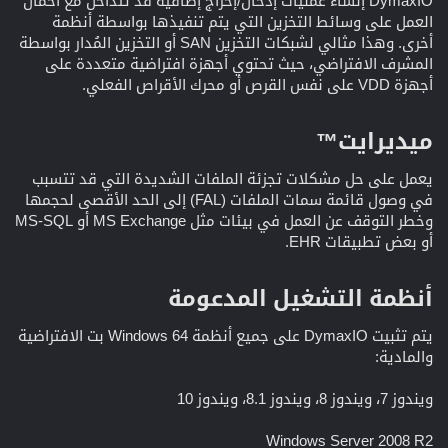
DymaxIO إنشاء عمليات إدخال/إخراج إضافية قد تتداخل مع أحمال
العمل على وسائط التخزين التي يتم تنفيذها بواسطة أنظمة
أخرى. وهذا مثالي لشبكات التخزين SAN أو التخزين المُدار بواسطة
المشرف الافتراضي، حيث تحتوي أجهزة افتراضية متعددة على
أجهزة VDD على نفس القرص أو محرك الأقراص الفعلي.
ميديرايت™​
يعمل على حل مشكلات تجزئة الملفات الشديدة التي قد تتسبب
في وصول قائمة سمات الملفات (FAL) إلى الحد الأقصى لحجمها
وخطر التوقف عن العمل في بيئات مثل MS Exchange أو MS-SQL
أو بعض تطبيقات EHR.
أنظمة التشغيل المدعومة​
يتم تثبيت DymaxIO على جميع أنظمة Windows 64 بت الافتراضية
والمادية:
ويندوز 7، ويندوز 8، ويندوز 8.1، ويندوز 10
Windows Server 2008 R2