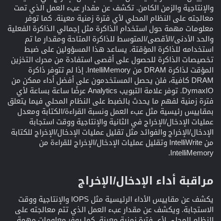
والإنتاجية والزمن الكامن. تكشف عن مقدار عبء العمل الذي تمت
معالجته على النظام المحلي لأي فترة زمنية معينة. كما توفر
معلومات مهمة حول استخدام الذاكرة مثل إجمالي الذاكرة الفعلية
والحد الأدنى/الأقصى/المتوسط للذاكرة المتاحة ومقدار ما تم
استخدامه للذاكرة المؤقتة. يساعد هذا المسؤولين على ضبط
تخصيصات الذاكرة للحصول على أقصى استفادة من محرك التخزين
المؤقت لذاكرة DRAM من IntelliMemory. إذا لم تتوفر ذاكرة
DRAM كافية، فلن يحصل المستخدمون على أفضل أداء ممكن من
DymaxIO. توفر علامة التبويب Analytics عرضًا ساعة بساعة لأي
فترة زمنية لفهم ما يحدث بالضبط على النظام المحلي فيما يتعلق
بمقاييس رئيسية مثل عبء العمل ونسبة القراءة/الكتابة ومعدل
عمليات الإدخال/الإخراج في الثانية والإنتاجية ووقت استجابة
الإدخال/الإخراج والفوائد مثل تقليل عمليات الإدخال/الإخراج للكتابة
من IntelliWrite وتقليل عمليات الإدخال/الإخراج للقراءة من
IntelliMemory.
مراقبة أداء الإدخال/الإخراج​
يكشف عن مقاييس الأداء الرئيسية مثل IOPS والإنتاجية ووقت
الاستجابة. ويكشف عن مقدار عبء العمل الذي تتم معالجته على
النظام المحلي لأي فترة زمنية معينة. كما يوفر معلومات مهمة