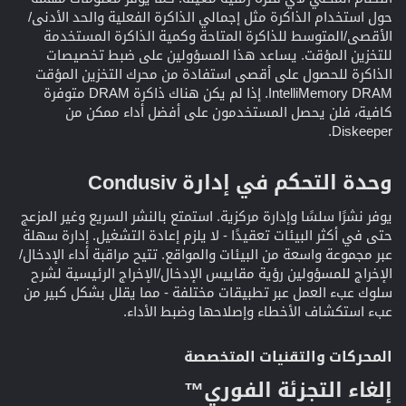
حول استخدام الذاكرة مثل إجمالي الذاكرة الفعلية والحد الأدنى/
الأقصى/المتوسط للذاكرة المتاحة وكمية الذاكرة المستخدمة
للتخزين المؤقت. يساعد هذا المسؤولين على ضبط تخصيصات
الذاكرة للحصول على أقصى استفادة من محرك التخزين المؤقت
IntelliMemory DRAM. إذا لم يكن هناك ذاكرة DRAM متوفرة
كافية، فلن يحصل المستخدمون على أفضل أداء ممكن من
Diskeeper.
وحدة التحكم في إدارة Condusiv​
يوفر نشرًا سلسًا وإدارة مركزية. استمتع بالنشر السريع وغير المزعج
حتى في أكثر البيئات تعقيدًا - لا يلزم إعادة التشغيل. إدارة سهلة
عبر مجموعة واسعة من البيئات والمواقع. تتيح مراقبة أداء الإدخال/
الإخراج للمسؤولين رؤية مقاييس الإدخال/الإخراج الرئيسية لشرح
سلوك عبء العمل عبر تطبيقات مختلفة - مما يقلل بشكل كبير من
عبء استكشاف الأخطاء وإصلاحها وضبط الأداء.
المحركات والتقنيات المتخصصة​
إلغاء التجزئة الفوري™​