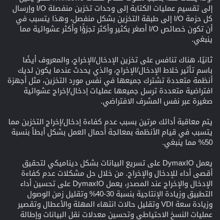
إلى تقسيم عمليات الكتابة إلى وحدات تخزين منفصلة I/O وإرسال
كل حزمة I/O إلى طبقة التخزين بشكل منفصل، وهذا يتسبب في
أن تكون خصائص I/O أصغر بكثير وأكثر تجزؤًا وأكثر عشوائية مما
ينبغي.
ثانيًا، هناك تنافس على تخزين الإدخال/الإخراج، والمعروف أيضًا
باسم تأثير خلاط الإدخال/الإخراج، والذي يحدث عندما يكون لديك
أنظمة متعددة تشترك جميعها في نفس مورد التخزين، مثل أجهزة
افتراضية متعددة ترسل جميعها عمليات إدخال/إخراج عشوائية
صغيرة عبر نفس المشرف الافتراضي.
يتم معاقبة أدائك مرتين بسبب عدم كفاءة إدخال/إخراج التخزين مما
يتسبب في قيام الأنظمة بمعالجة أحمال العمل بشكل أبطأ بنسبة
50% مما ينبغي.
يعمل DymaxIO على تسريع البيانات بشكل ديناميكي لتحقيق
أقصى أداء للإدخال والإخراج. من خلال حل مشكلات عدم كفاءة
الإدخال والإخراج عند المصدر، يعمل DymaxIO على تحسين أداء
التطبيق وزيادة الإنتاجية بنسبة 30-40% وتقليل زمن الوصول
وزيادة سعة VDI وتقليل حالات انتهاء المهلة والأعطال وتقصير
عمليات النسخ الاحتياطي وتحسين معدلات نقل البيانات وإطالة