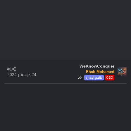
WeKnowConquer
#1
Ehab Mohamed
24 ديسمبر 2024
CEO
طاقم الإدارة