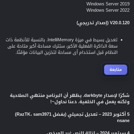
Windows Server 2019
Windows Server 2022
V20.0.120 (إصدار تدريجي)
تعديل بسيط في ميزة IntelliMemory. بالنسبة للأنظمة ذات
سعة الذاكرة الفعلية الأكبر، ستترك مساحة أكبر متاحة على
النظام قبل استخدام أي مساحة لتخزين البيانات مؤقتًا.
متابعة
شكرًا لإصدار darkbyte. يظهر أن البرنامج منتهي الصلاحية
ولكنه يعمل في الخلفية. دعنا نحاول~!
5 أكتوبر 2023 – تعديل تجميلي (بفضل RazTK، sam3971)
nsane
4 سبتمبر 2024 – إزالة النص غير المرخص…