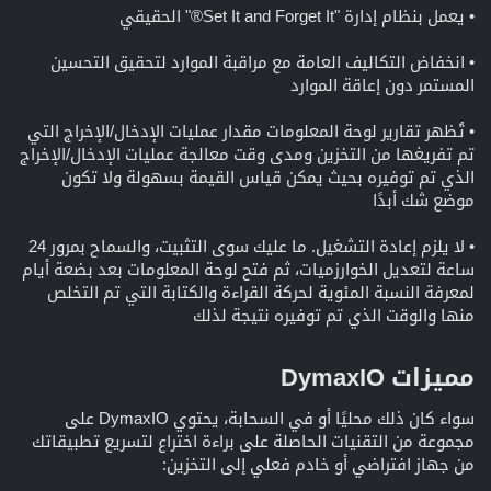
• يعمل بنظام إدارة "Set It and Forget It®" الحقيقي
• انخفاض التكاليف العامة مع مراقبة الموارد لتحقيق التحسين
المستمر دون إعاقة الموارد
• تُظهر تقارير لوحة المعلومات مقدار عمليات الإدخال/الإخراج التي
تم تفريغها من التخزين ومدى وقت معالجة عمليات الإدخال/الإخراج
الذي تم توفيره بحيث يمكن قياس القيمة بسهولة ولا تكون
موضع شك أبدًا
• لا يلزم إعادة التشغيل. ما عليك سوى التثبيت، والسماح بمرور 24
ساعة لتعديل الخوارزميات، ثم فتح لوحة المعلومات بعد بضعة أيام
لمعرفة النسبة المئوية لحركة القراءة والكتابة التي تم التخلص
منها والوقت الذي تم توفيره نتيجة لذلك
مميزات DymaxIO​
سواء كان ذلك محليًا أو في السحابة، يحتوي DymaxIO على
مجموعة من التقنيات الحاصلة على براءة اختراع لتسريع تطبيقاتك
من جهاز افتراضي أو خادم فعلي إلى التخزين: