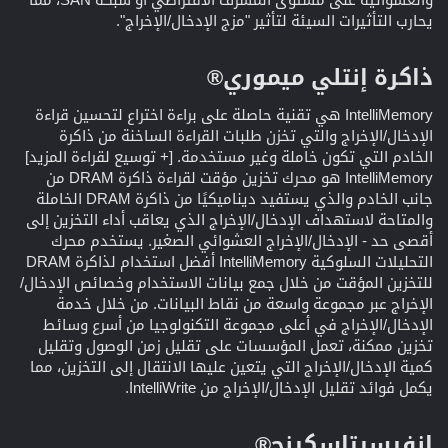
يحارب التأثيرات السيئة لتأثير "مزج الإدخال/الإخراج".
ذاكرة إنتلي ميموري®​
IntelliMemory هي تقنية حاصلة على براءة اختراع لتحسين قراءة
الإدخال/الإخراج والتي تخزن طلبات القراءة الساخنة من ذاكرة
الخادم التي تكون خاملة وغير مستخدمة. [+ توسيع لقراءة المزيد]
IntelliMemory هو محرك تخزين مؤقت لقراءة ذاكرة DRAM من
جانب الخادم والذي يستفيد ديناميكيًا من ذاكرة DRAM الخاملة
والمتاحة لاستهداف الإدخال/الإخراج الذي يعاقب أداء التخزين إلى
أقصى حد - الإدخال/الإخراج العشوائي الصغير. يستخدم محرك
التحليلات السلوكية IntelliMemory أفضل استخدام لذاكرة DRAM
للتخزين المؤقت من خلال جمع بيانات الاستخدام وخصائص الإدخال/
الإخراج عبر مجموعة واسعة من نقاط البيانات. من خلال خدمة
الإدخال/الإخراج في أعلى مجموعة التكنولوجيا من أسرع وسائط
تخزين ممكنة، تعمل المؤسسات على تقليل زمن الوصول وتقليل
كمية الإدخال/الإخراج التي يتعين عليها الانتقال إلى التخزين، مما
يكمل فوائد تقليل الإدخال/الإخراج من IntelliWrite.
إنفيسيتاسكينج®​