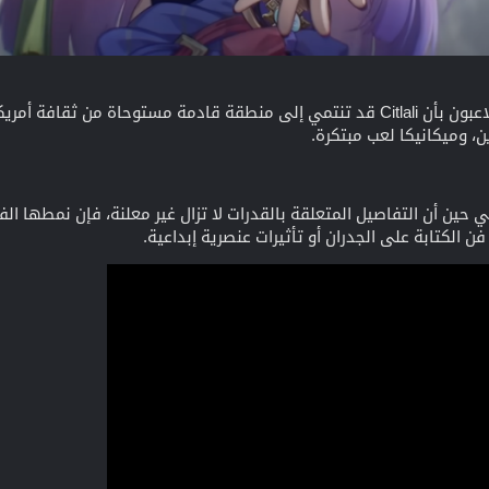
:يتكهن اللاعبون بأن Citlali قد تنتمي إلى منطقة قادمة مستوحاة م
ن، وميكانيكا لعب مبتكرة.
ي حين أن التفاصيل المتعلقة بالقدرات لا تزال غير معلنة، فإن نمطها ال
الكتابة على الجدران أو تأثيرات عنصرية إبداعية.