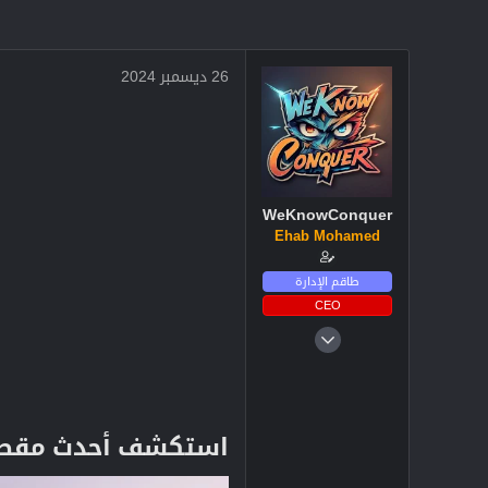
26 ديسمبر 2024
WeKnowConquer
Ehab Mohamed
طاقم الإدارة
CEO
4 ديسمبر 2024
2,719
3
38
استكشف أحدث مقطع دعائي للعبة  Her Colors