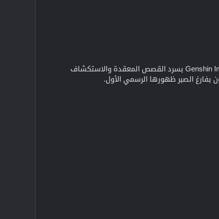
على الرغم من أن التفاصيل الكاملة لـ Citlali لا تزال طي الكتمان، إلا أن إعلانها الترويجي يُظهِر التزام Genshin Impact بسرد القصص المعقدة والاستكشاف
 بفارغ الصبر ظهورها الرسمي الأول.