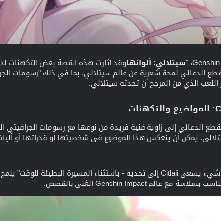
سيتلالي: ألوانها
وقد أثارت هذه القصة بعض التكهنات لد
قطع الدعائي لمحة شعرية عن عالم سيتلالي، بما في ذلك "رسومات الجرا
 اللعب الذي من المرجح أن تحدثه سيتلالي.
قطع الدعائي إلى زاوية فنية فريدة من نوعها مع رسومات الجرافيتي الم
لالي. يمكن أن ينعكس هذا الموضوع في شخصيتها أو قدراتها أو آليات
"لم يكن هناك شيء يسعى Citlali إلى تحديه - باستثناء المسيرة البط
 عالم Genshin Impact الغني بالقصص.