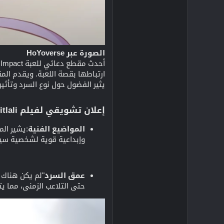
الصورة عبر HoYoverse
أحدث مقطع دعائي للعبة Genshin Impact، "
ارتباطها بقصة اللعبة. ويقدم الم
يثير الفضول حول نوع السرد وتأثير
إعلان تشويقي لفيلم Citlali: المواضيع والتكهنات
المواضيع الفنية
:يشير الم
وإبداعية قوية لشخصية سيت
عمق السرد
حتى التلاعب الزمني، مما يتناسب بسلاسة مع