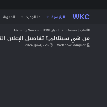
WKC
الرئيسية
ما الجديد
المدونة
الألعاب | Games
اخبار الالعاب - Gaming News
من هي سيتلالي؟ تفاصيل الإعلان التشويقي الج
ب
ت
WeKnowConquer
26 ديسمبر 2024
ا
ا
د
ر
ئ
ي
ا
خ
ل
ا
م
ل
و
ب
ض
د
و
ء
ع