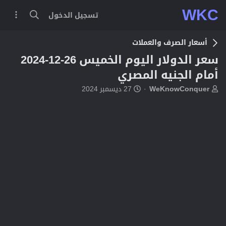
WKC
تسجيل الدخول
أسعار الصرف والعملات
سعر الدولار اليوم الخميس 26-12-2024
أمام الجنيه المصري
ب
ت
WeKnowConquer
27 ديسمبر 2024
ا
ا
د
ر
ئ
ي
ا
خ
ل
ا
م
ل
و
ب
ض
د
و
ء
ع