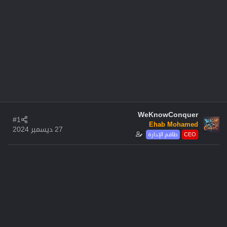
WeKnowConquer
#1
Ehab Mohamed
27 ديسمبر 2024
CEO
طاقم الإدارة