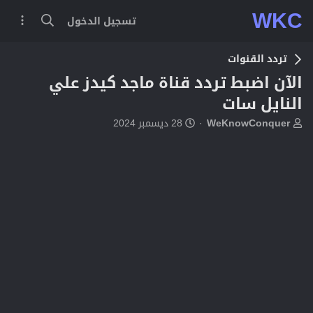
WKC
تسجيل الدخول
تردد القنوات
الآن اضبط تردد قناة ماجد كيدز علي
النايل سات
ب
ت
WeKnowConquer
28 ديسمبر 2024
ا
ا
د
ر
ئ
ي
ا
خ
ل
ا
م
ل
و
ب
ض
د
و
ء
ع