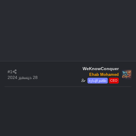
WeKnowConquer
#1
Ehab Mohamed
28 ديسمبر 2024
CEO
طاقم الإدارة