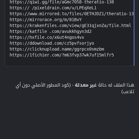
https://qiwi.gg/file/aGmc7058-theratio-138

https:// /pixeldrain.com/u/LPEqXeL1

https://www.mirrored.to/files/0ETHJDZ1/theratio-138.
https://mirrorace.org/m/81BvY

https://krakenfiles.com/view/gE31qjxnZa/file.html

https://katfile .com/avukkhgyn3d2

https://hxfile.co/x6ut4ngos4vx

https://ddownload.com/cz5pvfsorjyo

https://clicknupload.name/ggrpcx0smzbm

https://1fichier.com/?m63fvp37wk7uf15mlfr5
هذا الملف له حالة
غير معدلة
- (كود المطور الأصلي دون أي
تلاعب)