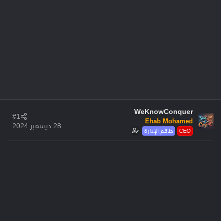
WeKnowConquer
#1
Ehab Mohamed
28 ديسمبر 2024
CEO
طاقم الإدارة