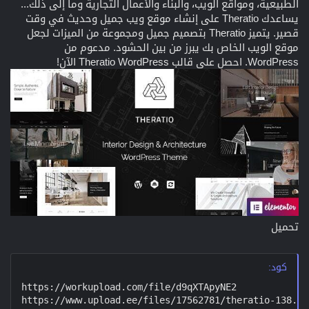
الطبيعية، ومواقع الويب، والبناء والأعمال التجارية وما إلى ذلك...
يساعدك Theratio على إنشاء موقع ويب جميل وحديث في وقت
قصير. يتميز Theratio بتصميم جميل ومجموعة من الميزات لجعل
موقع الويب الخاص بك يبرز من بين الحشود. مدعوم من
WordPress. احصل على قالب Theratio WordPress الآن!
تحميل
كود:
https://workupload.com/file/d9qXTApyNE2

https://www.upload.ee/files/17562781/theratio-138.rar