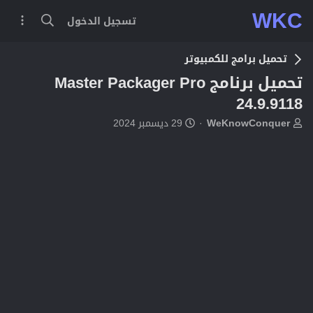
WKC
تسجيل الدخول
تحميل برامج للكمبيوتر
تحميل برنامج Master Packager Pro
24.9.9118
ب
ت
WeKnowConquer
29 ديسمبر 2024
ا
ا
د
ر
ئ
ي
ا
خ
ل
ا
م
ل
و
ب
ض
د
و
ء
ع