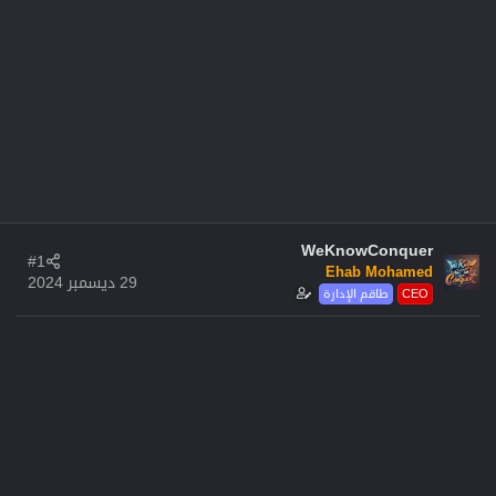
WeKnowConquer
#1
Ehab Mohamed
29 ديسمبر 2024
CEO
طاقم الإدارة