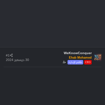
WeKnowConquer
#1
Ehab Mohamed
30 ديسمبر 2024
CEO
طاقم الإدارة