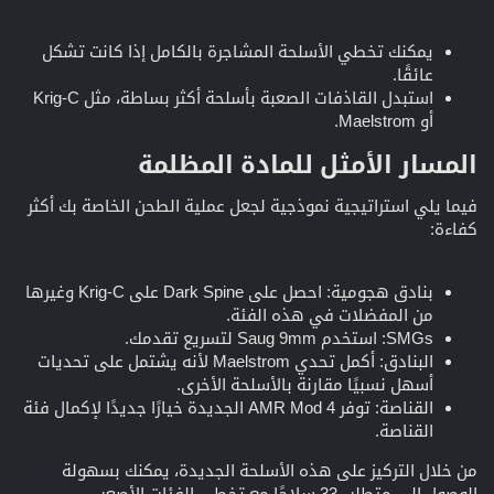
يمكنك تخطي الأسلحة المشاجرة بالكامل إذا كانت تشكل
عائقًا.
استبدل القاذفات الصعبة بأسلحة أكثر بساطة، مثل Krig-C
أو Maelstrom.
المسار الأمثل للمادة المظلمة​
فيما يلي استراتيجية نموذجية لجعل عملية الطحن الخاصة بك أكثر
كفاءة:
بنادق هجومية: احصل على Dark Spine على Krig-C وغيرها
من المفضلات في هذه الفئة.
SMGs: استخدم Saug 9mm لتسريع تقدمك.
البنادق: أكمل تحدي Maelstrom لأنه يشتمل على تحديات
أسهل نسبيًا مقارنة بالأسلحة الأخرى.
القناصة: توفر AMR Mod 4 الجديدة خيارًا جديدًا لإكمال فئة
القناصة.
من خلال التركيز على هذه الأسلحة الجديدة، يمكنك بسهولة
الوصول إلى متطلب 33 سلاحًا مع تخطي الفئات الأصعب.