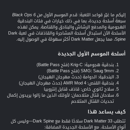
إليكم ما غيّر قواعد اللعبة: قدم الموسم الأول
من Black Ops 6
سبعة أسلحة جديدة، بما في ذلك خيارات في فئات البندقية
الهجومية والمدفع الرشاش والبنادق والقناصة. يمكن لهذه
الأسلحة الآن استبدال أسلحة المشاجرة والقاذفات في لعبة Dark
Spine، مما يجعل Dark Matter أكثر سهولة في الوصول إليه.
أسلحة الموسم الأول الجديدة​
بندقية هجومية: Krig-C (فتح Battle Pass)
SMG: Saug 9mm (فتح Battle Pass)
البندقية: الدوامة (حدث مهرجان الهيجان)
بندقية القنص: AMR Mod 4 (حدث مهرجان الهيجان)
سلاح ثانوي خاص: قاذف قنابل إنتروبيا
سلاحان قتال متلاحمان: لأولئك الذين ما زالوا يريدون إكمال
تحديات القتال المتلاحم
كيف يساعد هذا​
تتطلب Dark Matter 33 سلاحًا فقط مع Dark Spine—وليس كل
أنواع الأسلحة. مع الأسلحة الجديدة المضافة: