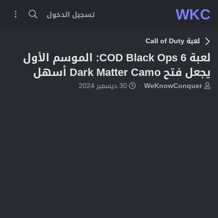
WKC
تسجيل الدخول
لعبة Call of Duty
لعبة COD Black Ops 6: الموسم الأول
يجعل فتح Dark Matter Camo أسهل
ب
ت
WeKnowConquer
30 ديسمبر 2024
ا
ا
د
ر
ئ
ي
ا
خ
ل
ا
م
ل
و
ب
ض
د
و
ء
ع