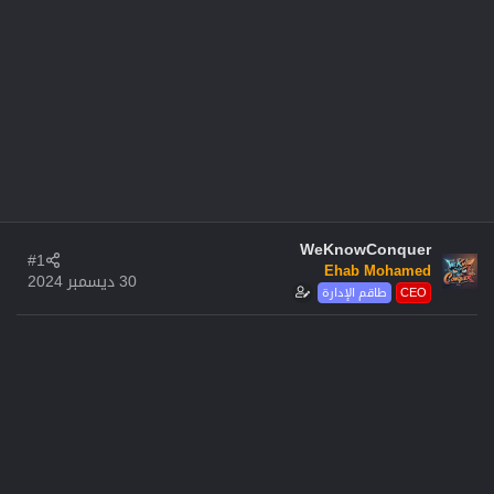
WeKnowConquer
#1
Ehab Mohamed
30 ديسمبر 2024
CEO
طاقم الإدارة