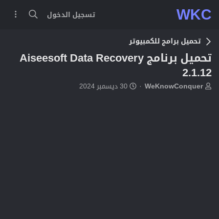
WKC
تسجيل الدخول
تحميل برامج للكمبيوتر
تحميل برنامج Aiseesoft Data Recovery
2.1.12
ب
ت
WeKnowConquer
30 ديسمبر 2024
ا
ا
د
ر
ئ
ي
ا
خ
ل
ا
م
ل
و
ب
ض
د
و
ء
ع