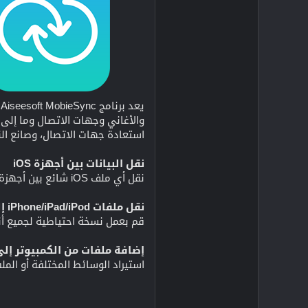
استعادة جهات الاتصال، وصانع النغمات، ومحول HEIC والمزيد للتأكد من أنه يم
نقل البيانات بين أجهزة iOS
نقل أي ملف iOS شائع بين أجهزة iPhone وiPad وiPod
نقل ملفات iPhone/iPad/iPod إلى الكمبيوتر
قم بعمل نسخة احتياطية لجميع أنواع ملفات iOS من iPhone/iPad/iPod إ
إضافة ملفات من الكمبيوتر إلى ج
استيراد الوسائط المختلفة أو الملفات الأخرى من 