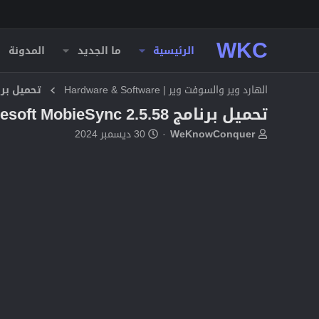
WKC
الرئيسية
ما الجديد
المدونة
الهارد وير والسوفت وير | Hardware & Software
تحميل برا
تحميل برنامج Aiseesoft MobieSync 2.5.58
ب
ت
WeKnowConquer
30 ديسمبر 2024
ا
ا
د
ر
ئ
ي
ا
خ
ل
ا
م
ل
و
ب
ض
د
و
ء
ع