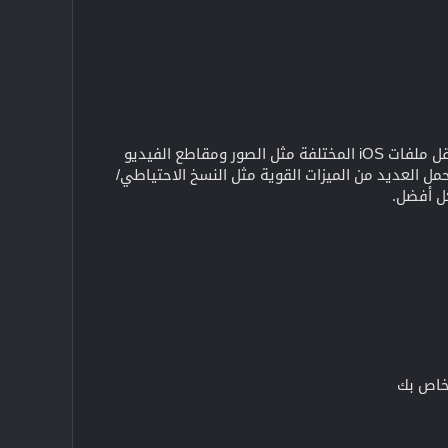
يعد برنامج Aiseesoft MobieSync برنامجًا احترافيًا لنقل البيانات لنظام iOS، والذي يمكنه مساعدتك في نقل ملفات iOS المختلفة مثل الصور ومقاطع الفيديو
 بسهولة. علاوة على ذلك، فهو يحمل العديد من الميزات القوية مثل النسخ الاحتياطي/