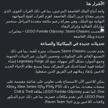
الأشرار هنا
واجه أتباع الملك العاصفة المرعبين، بما في ذلك الغراب القوي، الذي
يحرس مفتاح عرين الملك العاصفة. اهزم الغراب لفتح المواجهة
النهائية مع الملك، وهي معركة زعيم مكثفة متعددة المراحل ستختبر
مهاراتك القتالية وغرائز البقاء.
تحديثات جديدة في الميكانيكا والصناعة
يقدم تحديث Storm Chasers تحسينات مثيرة للعبة، بما في ذلك
التصنيع القائم على المكونات، وتحسين التوازن عبر البيئات الحيوية،
وجمع الموارد بشكل أكثر سهولة. يتيح لك Legendary Forge إنشاء
أسلحة قوية لمساعدتك في المعركة، بينما يسمح نظام الإحياء الجديد
للاعبين بإنقاذ زملائهم في الفريق الذين سقطوا.
يمكن للاعبين الآن الاستمتاع بلعب تعاوني على شاشة مقسمة على
منصات متعددة، بما في ذلك PS5 وPS4 وXbox Series X|S وXbox
One. كما تقدم LEGO Fortnite Odyssey بطاقة Chill & Thrill
LEGO Pass، التي تقدم مكافآت حصرية، بما في ذلك حزم الديكور
ولافتات اللاعبين وزي Raven Team Syd.