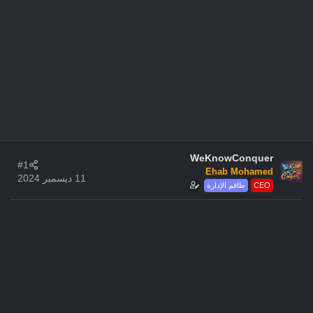
WeKnowConquer
#1
Ehab Mohamed
11 ديسمبر 2024
CEO
طاقم الإدارة