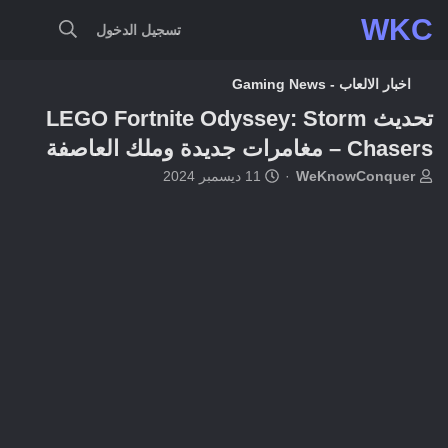
WKC
تسجيل الدخول
اخبار الالعاب - Gaming News
تحديث LEGO Fortnite Odyssey: Storm
Chasers – مغامرات جديدة وملك العاصفة
ب
ت
WeKnowConquer
11 ديسمبر 2024
ا
ا
د
ر
ئ
ي
ا
خ
ل
ا
م
ل
و
ب
ض
د
و
ء
ع