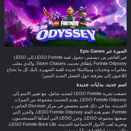
الصورة عبر Epic Games
في العاشر من ديسمبر، تتحول لعبة LEGO Fortnite إلى LEGO
Fortnite Odyssey بإطلاق تحديث Storm Chasers، والذي يجلب
مغامرات وتحديات وميكانيكا جديدة للعبة الشهيرة. إليك كل ما يحتاج
اللاعبون إلى معرفته حول الفصل الجديد المثير!
اسم جديد، بدايات جديدة
خضعت تجربة LEGO Fortnite لتجديد شامل، مع تغيير الاسم إلى
LEGO Fortnite Odyssey. يقدم التحديث مجموعة من الميزات
الجديدة، بما في ذلك قسم مخصص في مركز Discover الخاص بـ
Fortnite. تضم هذه الفئة LEGO Fortnite Odyssey، والجزر التي
صنعتها مجموعة LEGO، وجزر LEGO التي أنشأها المستخدمون،
وتجربة لعب الأدوار الاجتماعية الجديدة، LEGO Fortnite Brick Life،
والتي سيتم إطلاقها في 12 ديسمبر.