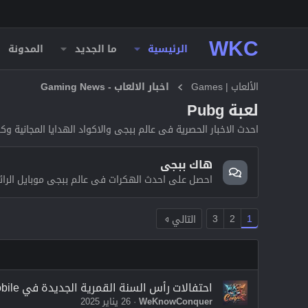
WKC
الرئيسية
ما الجديد
المدونة
الألعاب | Games
اخبار الالعاب - Gaming News
لعبة Pubg
احدث الاخبار الحصرية فى عالم ببجى والاكواد الهدايا المجانية وك
هاك ببجى
احصل على احدث الهكرات فى عالم ببجى موبايل الرائعة
3
2
1
التالي
احتفالات رأس السنة القمرية الجديدة في PUBG Mobile: التاريخ والمكافآت والعملية والمزيد
WeKnowConquer
26 يناير 2025