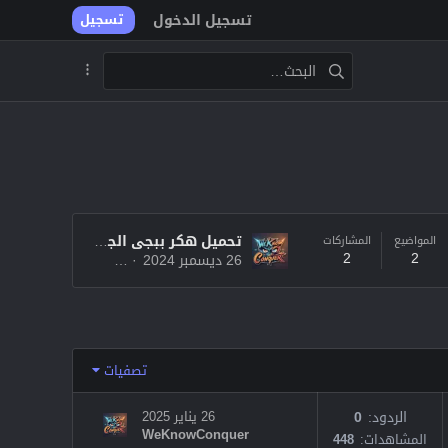
تسجيل الدخول
تسجيل
تحميل هكر ببجى الجديد ,,, شغال مع احدث اصدار 2025
المواضيع
المشاركات
2
2
26 ديسمبر 2024
WeKnowConquer
تصفيات
الردود
0
26 يناير 2025
WeKnowConquer
المشاهدات
448