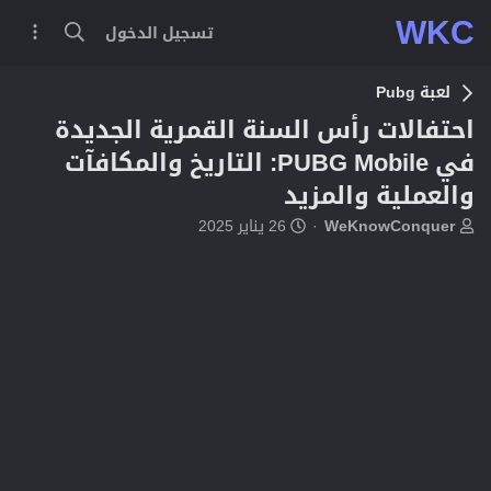
WKC
تسجيل الدخول
لعبة Pubg
احتفالات رأس السنة القمرية الجديدة
في PUBG Mobile: التاريخ والمكافآت
والعملية والمزيد
ب
ت
WeKnowConquer
26 يناير 2025
ا
ا
د
ر
ئ
ي
ا
خ
ل
ا
م
ل
و
ب
ض
د
و
ء
ع