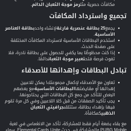
مكافآت حصرية مثل
رمز موجة الثعبان الدائم
.
تجميع واسترداد المكافآت​
يجمع
25 بطاقة عنصرية فارغة
لإنشاء واحد
بطاقة العناصر
الأساسية
.
استخدم البطاقات الأساسية لاسترداد المكافآت المختلفة
على صفحة الحدث.
إذا كنت محظوظًا بما يكفي للحصول على بطاقة نادرة، فلا
تفوت فرصة فتح
تعبير موجة الثعبان
دائمًا.
تبادل البطاقات وإهدائها للأصدقاء​
تعاون مع الأصدقاء لإكمال مجموعتك! يمكن للاعبين
إهدائها أو مقايضتها
البطاقات الأساسية
مع بعضهم
البعض للتأكد من جمع كل البطاقات التي يحتاجونها.
يجب تأكيد الصفقات من قبل كلا اللاعبين وفي كل مرة تقوم
فيها بإهداء بطاقة، ستتلقى
جرافيتي الثعبان
الذهبي
كمكافأة.
مع بقاء بضعة أيام فقط للمشاركة، تأكد من الانغماس في لعبة
PUBG Mobile والمشاركة في حدث Elemental Cards Unite. سواء