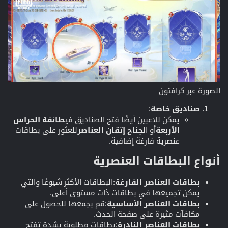
الصورة عبر كرافتون
صناديق خاصة
:
يمكن للاعبين أيضًا فتح الصناديق في
طائفة الحراس
الأربعة
أو ال
جناح إتقان العناصر
للعثور على بطاقات
عنصرية فارغة إضافية.
أنواع البطاقات العنصرية​
بطاقات العناصر الفارغة
:البطاقات الأكثر شيوعًا والتي
يمكن تجميعها في بطاقات ذات مستوى أعلى.
بطاقات العناصر الأساسية
:قم بجمعها للحصول على
مكافآت مثيرة على صفحة الحدث.
بطاقات العناصر النادرة
:بطاقات مطلوبة بشدة تفتح