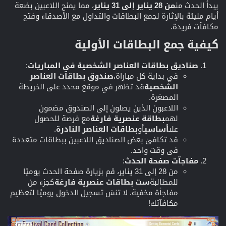
يبدأ الحدث من
من 28 يناير إلى 31 يناير
، مما يمنح اللاعبين بضعة
أيام مليئة بالإثارة لجمع البطاقات والتداول مع الأصدقاء وفتح
مكافآت فريدة.
كيفية جمع البطاقات الأولية​
صناديق بطاقات العناصر الشخصية في المباريات
:
في بداية كل مباراة،
صندوق بطاقات العناصر
الشخصية
قد تظهر في موقع محدد على الخريطة
المصغرة.
اللاعبون الذين يصلون إلى الصندوق مضمون
لهم
بطاقة عنصرية فارغة
مع فرصة للحصول
على
أساسي
أو
بطاقات العناصر النادرة
.
قد تكافئ بعض الصناديق اللاعبين ببطاقات متعددة
في وقت واحد.
مفاجآت صفحة الحدث
:
من 28 إلى 31 يناير، قم بزيارة صفحة الحدث يوميًا
للمطالبة
ست بطاقات عنصرية فارغة
كجزء من
مفاجأة مخفية. لا تنسَ تسجيل الدخول يوميًا لتعظيم
مكافآتك!