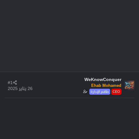
WeKnowConquer
#1
Ehab Mohamed
26 يناير 2025
CEO
طاقم الإدارة