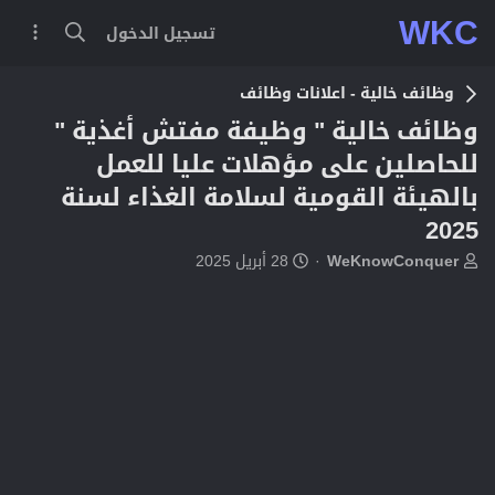
WKC
تسجيل الدخول
وظائف خالية - اعلانات وظائف
وظائف خالية " وظيفة مفتش أغذية "
للحاصلين على مؤهلات عليا للعمل
بالهيئة القومية لسلامة الغذاء لسنة
2025
ب
ت
WeKnowConquer
28 أبريل 2025
ا
ا
د
ر
ئ
ي
ا
خ
ل
ا
م
ل
و
ب
ض
د
و
ء
ع