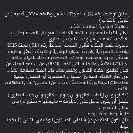
إعـلان توظيف رقم (2) لسنة 2025 لشغل وظيفة مفتش أغذية ( عن
طريق الانتداب )
بالهيئة القومية لسلامة الغذاء
تعلن الهيئة القومية لسلامة الغذاء عن فتح باب التقدم بطلبات
الانتداب للعاملين من وحدات الجهاز الادارى
بالدولة طبقاً لأحكام قانون الخدمة المدنية رقم ( 81 ) لسنة 2016
ولائحته التنفيذية ولائحة الموارد البشرية بالهيئة ، لشغل وظيفة
مفتش أغذية بمجموعة الوظائف التخصصية وذلك للقيام بكافة
إجراءات التفتيش والرقابة التى تكفل التحقق من سلامة الغذاء من
خلال تطبيق أحكام القانون والتشريعات ذات الصلة بسلامة الغذاء
فى شأن الغذاء المتداول محليا أو المستورد أو المصدر ، بجميع
محافظات الجمهورية المختلفة ، وذلك من الحاصلين على المؤهلات
الأتية :-
( بكالوريوس زراعة - بكالوريوس علوم - بكالوريوس طب البيطرى )
يفضل أن يكون حاصل على ( دبلومة – ماجستير – دكتوراه ) فى
مجال التخصص .
• الـشـروط المـطـلـوبـة :-
• أن يكون المتقدم من شاغلى المستوى الوظيفى الثانى ( أ ) فما
دونه .
• الحصول على أخر تقريرين تقويم أداء بمرتبة ( ممتاز )