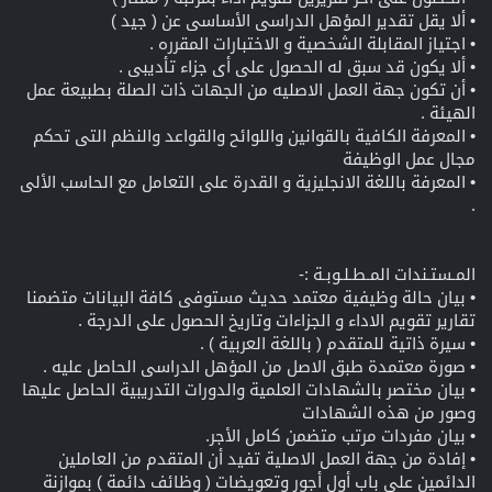
• ألا يقل تقدير المؤهل الدراسى الأساسى عن ( جيد )
• اجتياز المقابلة الشخصية و الاختبارات المقرره .
• ألا يكون قد سبق له الحصول على أى جزاء تأديبى .
• أن تكون جهة العمل الاصليه من الجهات ذات الصلة بطبيعة عمل
الهيئة .
• المعرفة الكافية بالقوانين واللوائح والقواعد والنظم التى تحكم
مجال عمل الوظيفة
• المعرفة باللغة الانجليزية و القدرة على التعامل مع الحاسب الألى
.
المـستـندات المـطـلـوبـة :-
• بيان حالة وظيفية معتمد حديث مستوفى كافة البيانات متضمنا
تقارير تقويم الاداء و الجزاءات وتاريخ الحصول على الدرجة .
• سيرة ذاتية للمتقدم ( باللغة العربية ) .
• صورة معتمدة طبق الاصل من المؤهل الدراسى الحاصل عليه .
• بيان مختصر بالشهادات العلمية والدورات التدريبية الحاصل عليها
وصور من هذه الشهادات
• بيان مفردات مرتب متضمن كامل الأجر.
• إفادة من جهة العمل الاصلية تفيد أن المتقدم من العاملين
الدائمين على باب أول أجور وتعويضات ( وظائف دائمة ) بموازنة