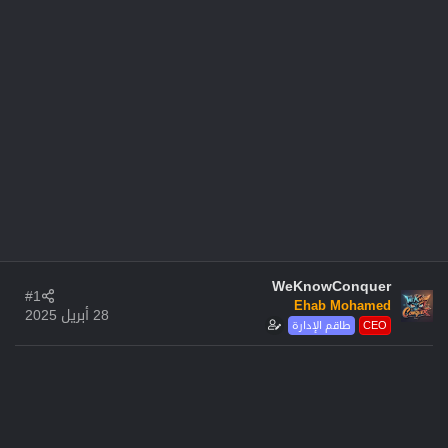
WeKnowConquer
#1
Ehab Mohamed
28 أبريل 2025
CEO
طاقم الإدارة