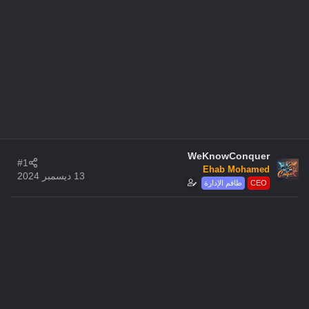
WeKnowConquer
#1
Ehab Mohamed
13 ديسمبر 2024
CEO
طاقم الإدارة