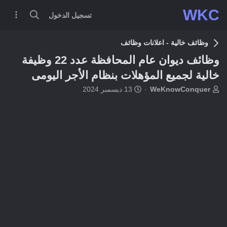
WKC
تسجيل الدخول
وظائف خالية - اعلانات وظائف
وظائف ديوان عام المحافظة عدد 22 وظيفة
خالية لجميع المؤهلات بنظام الأجر اليومى
ب
ت
WeKnowConquer
13 ديسمبر 2024
ا
ا
د
ر
ئ
ي
ا
خ
ل
ا
م
ل
و
ب
ض
د
و
ء
ع