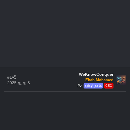
WeKnowConquer
#1
Ehab Mohamed
8 يوليو 2025
CEO
طاقم الإدارة