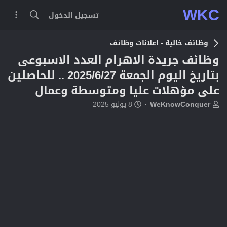
WKC
تسجيل الدخول
وظائف خالية - اعلانات وظائف
وظائف جريدة الاهرام العدد الاسبوعى
بتاريخ اليوم الجمعة 2025/6/27 .. للحاصلين
على مؤهلات عليا ومتوسطة وعمال
ب
ت
WeKnowConquer
8 يوليو 2025
ا
ا
د
ر
ئ
ي
ا
خ
ل
ا
م
ل
و
ب
ض
د
و
ء
ع