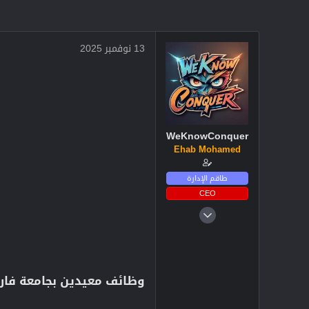
13 نوفمبر 2025
WeKnowConquer
Ehab Mohamed
طاقم الإدارة
CEO
4 ديسمبر 2024
2,719
3
38
وظائف معيدين بجامعة فارو