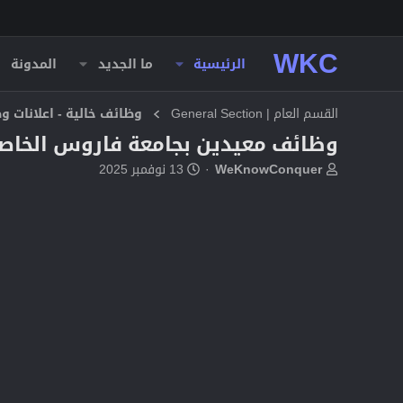
WKC
الرئيسية
ما الجديد
المدونة
القسم العام | General Section
وظائف خالية - اعلانات 
وظائف معيدين بجامعة فاروس الخاصة 
ب
ت
WeKnowConquer
13 نوفمبر 2025
ا
ا
د
ر
ئ
ي
ا
خ
ل
ا
م
ل
و
ب
ض
د
و
ء
ع