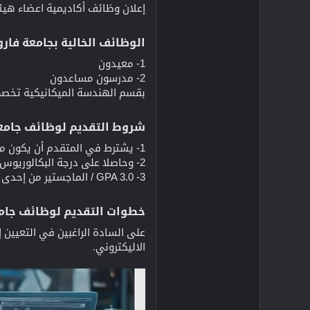
إعلان وظائف أكاديمية اعضاء هي
الوظائف الخالية بجامعة فار
1- معيدون
2- مدرسون مساعدون
بقسم الهندسة الميكانيكية تخصص
شروط التقديم لوظائف جامع
1- يشترط في المتقدم أن يكون من خريجي كليات الهندسة
2- وحاصلا على درجة البكالوريوس بتقدير لا يقل عن جيد جدا
3- GPA 3.0 / الماجستير من إحدى الجامعات المصرية أو ما يعادلها في التخصص
خطوات التقديم لوظائف جام
على السادة الراغبين في التعيين إر
الاليكتروني.